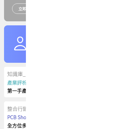
立即報名
培訓課程
加入TPCA會員
了解權益
會員專區
知識庫_會員專屬
產業評析報告
第一手產業資訊
整合行銷
PCB Shop 採購指南
全方位多元曝光方案