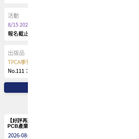
活動
8/15 2026 TPCA健康盃保齡球聯誼賽
報名截止日 : 8/3 活動日期 : 8/15
出版品
TPCA季刊 FREE 線上版
No.111：PCB全球風險布局與韌性
【好評再延長】PCB GPT 全面開放體驗延長到8月!!
PCB產業專屬 AI 知識平台
2026-08-04
最新消息