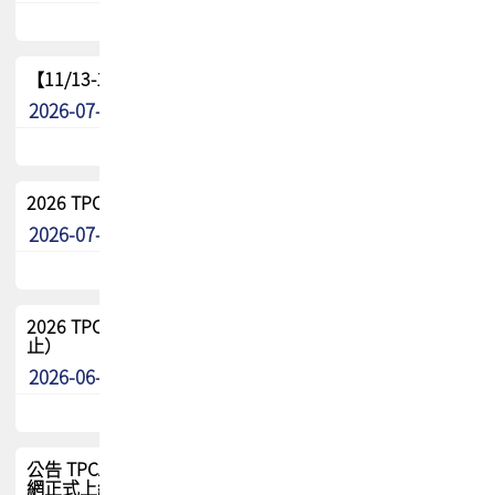
【11/13-15】2026 TPCA 百岳登頂_南橫三星
2026-07-22
最新消息
2026 TPCA中南區會員問卷暨7/31交流餐敘報名
2026-07-08
最新消息
2026 TPCA健康盃保齡球聯誼賽 熱烈報名中（8/3報名截
止）
2026-06-29
最新消息
公告 TPCA 台灣電路板協會官網將迎來新面貌，7/1 新官
網正式上線！