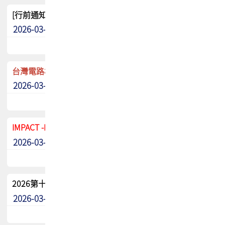
[行前通知]5/8(五) TPCA 2026協會盃高爾夫球聯誼賽
2026-03-20
其他
台灣電路板協會 新任秘書長任命通知
2026-03-13
最新消息
IMPACT -IAAC 2026 徵稿展延至6/30截止! 把握最後機會
2026-03-11
最新消息
2026第十二屆第二次會員大會手冊 電子書下載
2026-03-09
其他