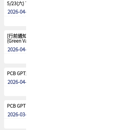
5/23(六) TPCA 2026 大陆高尔夫球联谊赛-苏州中兴
2026-04-29
其他
[行前通知-分組] 4/26(日) TPCA泰國高爾夫球聯誼賽
(Green Valley Country Club)
2026-04-23
其他
PCB GPT來了!! 試營運說明!!
2026-04-20
最新消息
PCB GPT 試營運活動!! 台灣會員專屬試用帳號 開放申請
2026-03-25
最新消息