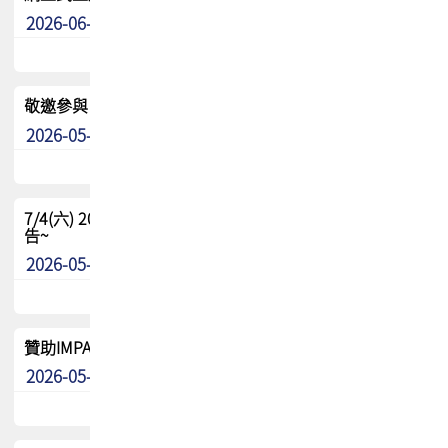
2026-06-24
其他
敬邀參與：TPCA《泰國電路板學院》培訓計畫_2026Ⅱ
2026-05-25
其他
7/4(六) 2026TPCA健康盃羽球聯誼賽 ~成績/中獎名單 公
告~
2026-05-15
最新消息
贊助IMPACT-IAAC 2026 強化品牌影響力與國際曝光機會
2026-05-09
最新消息