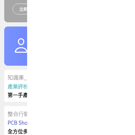
立即報名
培訓課程
加入TPCA會員
了解權益
會員專區
知識庫_會員專屬
產業評析報告
第一手產業資訊
整合行銷
PCB Shop 採購指南
全方位多元曝光方案