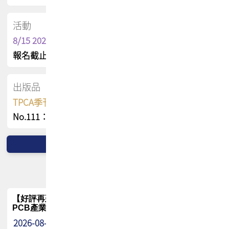
活動
8/15 2026 TPCA健康盃保齡球聯誼賽
報名截止日 : 8/3 活動日期 : 8/15
出版品
TPCA季刊 FREE 線上版
No.111：PCB全球風險布局與韌性
【好評再延長】PCB GPT 全面開放體驗延長到8月!!
PCB產業專屬 AI 知識平台
2026-08-04
最新消息