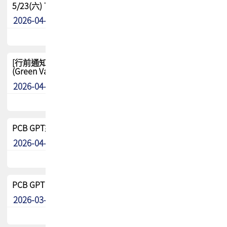
5/23(六) TPCA 2026 大陆高尔夫球联谊赛-苏州中兴
2026-04-29
其他
[行前通知-分組] 4/26(日) TPCA泰國高爾夫球聯誼賽
(Green Valley Country Club)
2026-04-23
其他
PCB GPT來了!! 試營運說明!!
2026-04-20
最新消息
PCB GPT 試營運活動!! 台灣會員專屬試用帳號 開放申請
2026-03-25
最新消息