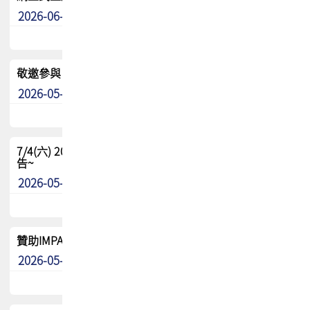
2026-06-24
其他
敬邀參與：TPCA《泰國電路板學院》培訓計畫_2026Ⅱ
2026-05-25
其他
7/4(六) 2026TPCA健康盃羽球聯誼賽 ~成績/中獎名單 公
告~
2026-05-15
最新消息
贊助IMPACT-IAAC 2026 強化品牌影響力與國際曝光機會
2026-05-09
最新消息