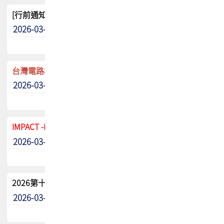
[行前通知]5/8(五) TPCA 2026協會盃高爾夫球聯誼賽
2026-03-20
其他
台灣電路板協會 新任秘書長任命通知
2026-03-13
最新消息
IMPACT -IAAC 2026 徵稿展延至6/30截止! 把握最後機會
2026-03-11
最新消息
2026第十二屆第二次會員大會手冊 電子書下載
2026-03-09
其他