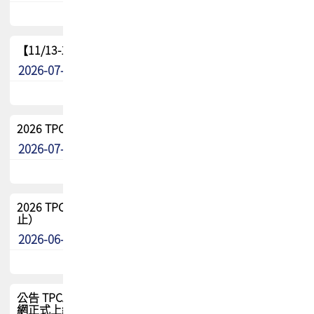
【11/13-15】2026 TPCA 百岳登頂_南橫三星
2026-07-22
最新消息
2026 TPCA中南區會員問卷暨7/31交流餐敘報名
2026-07-08
最新消息
2026 TPCA健康盃保齡球聯誼賽 熱烈報名中（8/3報名截
止）
2026-06-29
最新消息
公告 TPCA 台灣電路板協會官網將迎來新面貌，7/1 新官
網正式上線！