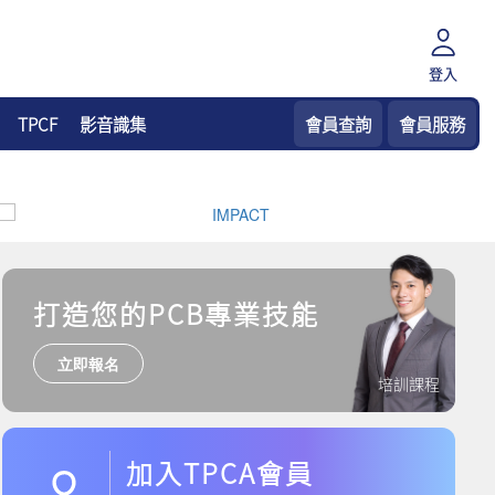
登入
TPCF
影音識集
會員查詢
會員服務
打造您的PCB專業技能
立即報名
培訓課程
加入TPCA會員