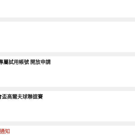
會員專屬試用帳號 開放申請
26協會盃高爾夫球聯誼賽
命通知