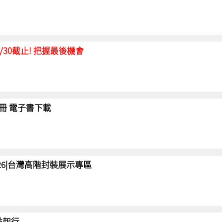
延至6/30截止! 把握最後機會
冊 電子書下載
 2026|台灣高階封裝展示專區
 益起行