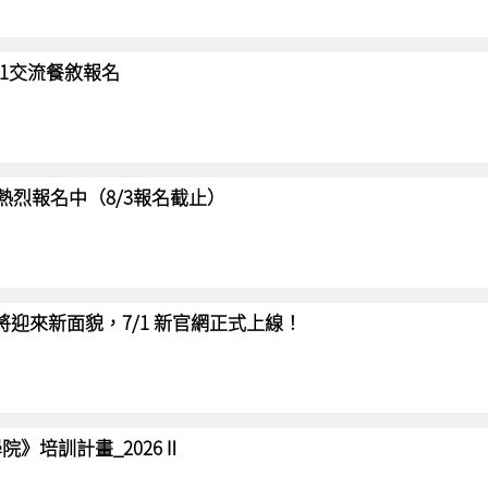
/31交流餐敘報名
賽 熱烈報名中（8/3報名截止）
網將迎來新面貌，7/1 新官網正式上線！
院》培訓計畫_2026Ⅱ