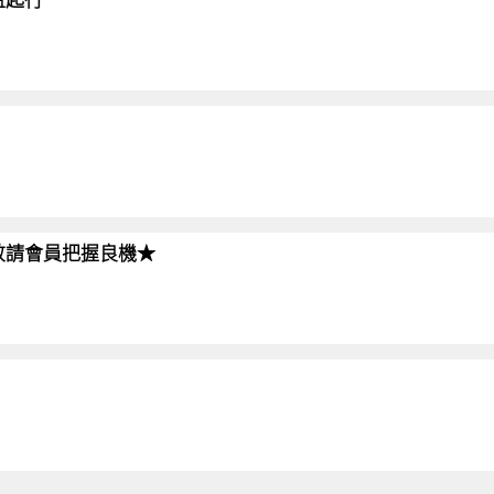
!!敬請會員把握良機★