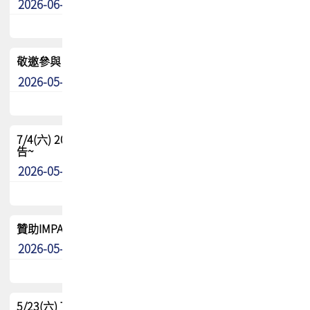
2026-06-24
其他
敬邀參與：TPCA《泰國電路板學院》培訓計畫_2026Ⅱ
2026-05-25
其他
7/4(六) 2026TPCA健康盃羽球聯誼賽 ~成績/中獎名單 公
告~
2026-05-15
最新消息
贊助IMPACT-IAAC 2026 強化品牌影響力與國際曝光機會
2026-05-09
最新消息
5/23(六) TPCA 2026 大陆高尔夫球联谊赛-苏州中兴