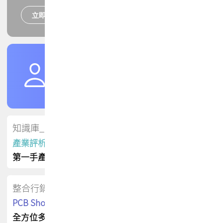
立即報名
培訓課程
加入TPCA會員
了解權益
會員專區
知識庫_會員專屬
產業評析報告
第一手產業資訊
整合行銷
PCB Shop 採購指南
全方位多元曝光方案