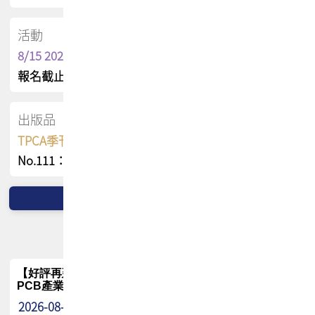
活動
8/15 2026 TPCA健康盃保齡球聯誼賽
報名截止日 : 8/3 活動日期 : 8/15
出版品
TPCA季刊 FREE 線上版
No.111：PCB全球風險布局與韌性
【好評再延長】PCB GPT 全面開放體驗延長到8月!!
PCB產業專屬 AI 知識平台
2026-08-04
最新消息