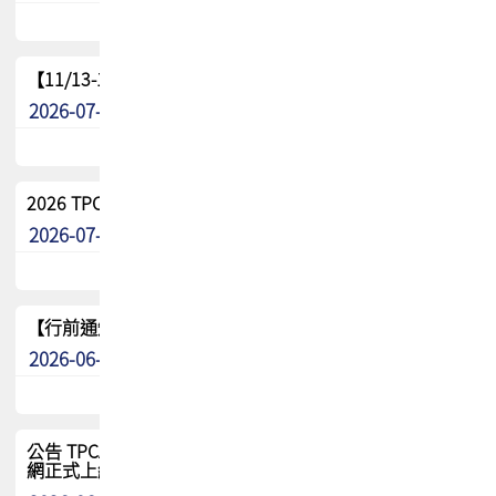
【11/13-15】2026 TPCA 百岳登頂_南橫三星
2026-07-22
最新消息
2026 TPCA中南區會員問卷暨7/31交流餐敘報名
2026-07-08
最新消息
【行前通知】8/15(六) 2026 TPCA健康盃保齡球聯誼賽
2026-06-29
最新消息
公告 TPCA 台灣電路板協會官網將迎來新面貌，7/1 新官
網正式上線！