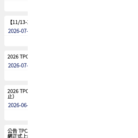
【11/13-15】2026 TPCA 百岳登頂_南橫三星
2026-07-22
最新消息
2026 TPCA中南區會員問卷暨7/31交流餐敘報名
2026-07-08
最新消息
2026 TPCA健康盃保齡球聯誼賽 熱烈報名中（8/3報名截
止）
2026-06-29
最新消息
公告 TPCA 台灣電路板協會官網將迎來新面貌，7/1 新官
網正式上線！