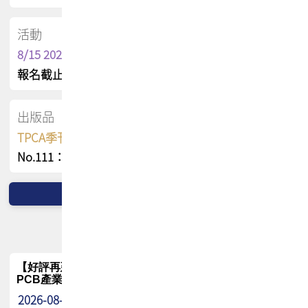
活動
8/15 2026 TPCA健康盃保齡球聯誼賽
報名截止日 : 8/3 活動日期 : 8/15
出版品
TPCA季刊 FREE 線上版
No.111：PCB全球風險布局與韌性
【好評再延長】PCB GPT 全面開放體驗延長到8月!!
PCB產業專屬 AI 知識平台
2026-08-04
最新消息