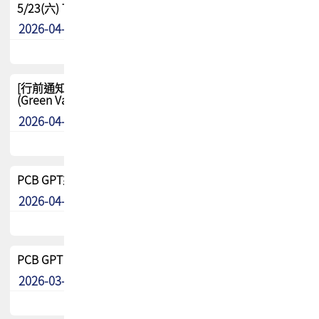
5/23(六) TPCA 2026 大陆高尔夫球联谊赛-苏州中兴
2026-04-29
其他
[行前通知-分組] 4/26(日) TPCA泰國高爾夫球聯誼賽
(Green Valley Country Club)
2026-04-23
其他
PCB GPT來了!! 試營運說明!!
2026-04-20
最新消息
PCB GPT 試營運活動!! 台灣會員專屬試用帳號 開放申請
2026-03-25
最新消息