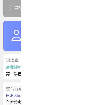
立即報名
培訓課程
加入TPCA會員
了解權益
會員專區
知識庫_會員專屬
產業評析報告
第一手產業資訊
整合行銷
PCB Shop 採購指南
全方位多元曝光方案