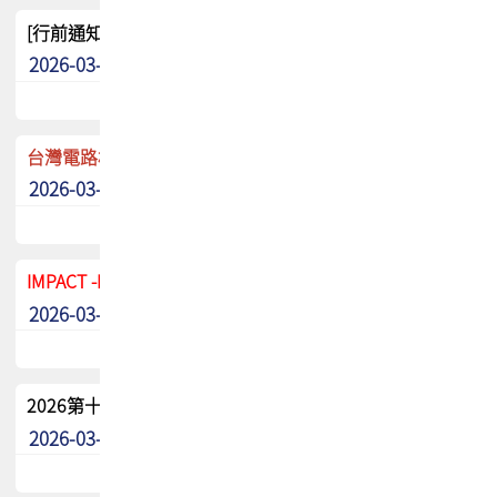
[行前通知]5/8(五) TPCA 2026協會盃高爾夫球聯誼賽
2026-03-20
其他
台灣電路板協會 新任秘書長任命通知
2026-03-13
最新消息
IMPACT -IAAC 2026 徵稿展延至6/30截止! 把握最後機會
2026-03-11
最新消息
2026第十二屆第二次會員大會手冊 電子書下載
2026-03-09
其他