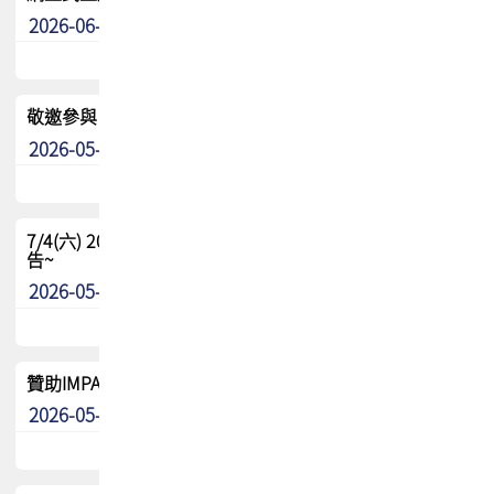
2026-06-24
其他
敬邀參與：TPCA《泰國電路板學院》培訓計畫_2026Ⅱ
2026-05-25
其他
7/4(六) 2026TPCA健康盃羽球聯誼賽 ~成績/中獎名單 公
告~
2026-05-15
最新消息
贊助IMPACT-IAAC 2026 強化品牌影響力與國際曝光機會
2026-05-09
最新消息