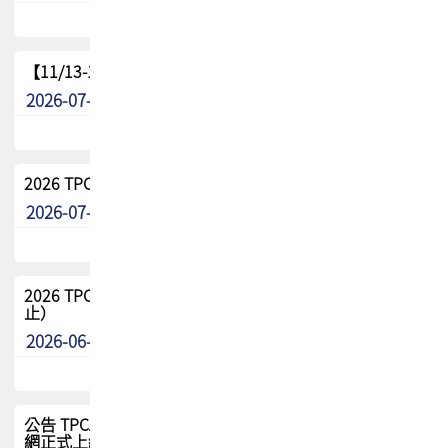
【11/13-15】2026 TPCA 百岳登頂_南橫三星
2026-07-22
最新消息
2026 TPCA中南區會員問卷暨7/31交流餐敘報名
2026-07-08
最新消息
2026 TPCA健康盃保齡球聯誼賽 熱烈報名中（8/3報名截
止）
2026-06-29
最新消息
公告 TPCA 台灣電路板協會官網將迎來新面貌，7/1 新官
網正式上線！