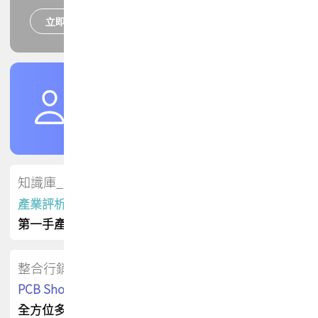
立即報名
培訓課程
加入TPCA會員
了解權益
會員專區
知識庫_會員專屬
產業評析報告
第一手產業資訊
整合行銷
PCB Shop 採購指南
全方位多元曝光方案