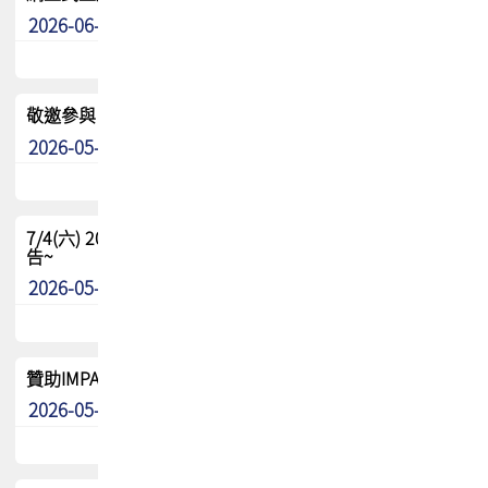
2026-06-24
其他
敬邀參與：TPCA《泰國電路板學院》培訓計畫_2026Ⅱ
2026-05-25
其他
7/4(六) 2026TPCA健康盃羽球聯誼賽 ~成績/中獎名單 公
告~
2026-05-15
最新消息
贊助IMPACT-IAAC 2026 強化品牌影響力與國際曝光機會
2026-05-09
最新消息