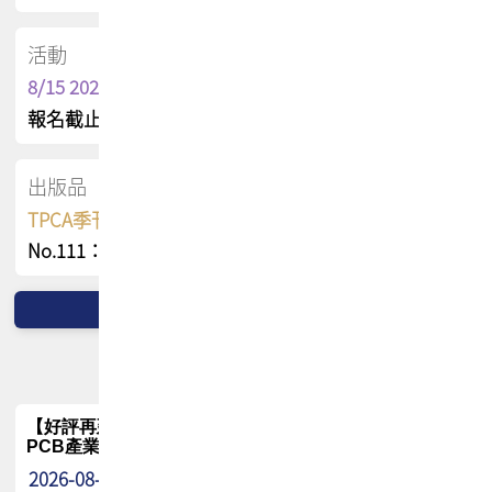
活動
8/15 2026 TPCA健康盃保齡球聯誼賽
報名截止日 : 8/3 活動日期 : 8/15
出版品
TPCA季刊 FREE 線上版
No.111：PCB全球風險布局與韌性
【好評再延長】PCB GPT 全面開放體驗延長到8月!!
PCB產業專屬 AI 知識平台
2026-08-04
最新消息