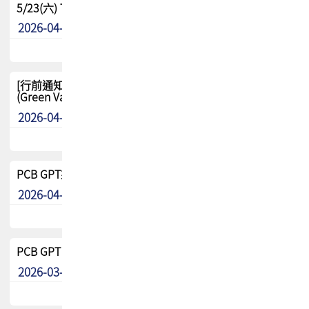
5/23(六) TPCA 2026 大陆高尔夫球联谊赛-苏州中兴
2026-04-29
其他
[行前通知-分組] 4/26(日) TPCA泰國高爾夫球聯誼賽
(Green Valley Country Club)
2026-04-23
其他
PCB GPT來了!! 試營運說明!!
2026-04-20
最新消息
PCB GPT 試營運活動!! 台灣會員專屬試用帳號 開放申請
2026-03-25
最新消息