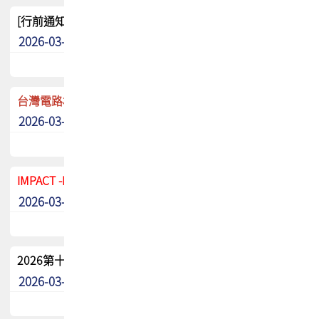
[行前通知]5/8(五) TPCA 2026協會盃高爾夫球聯誼賽
2026-03-20
其他
台灣電路板協會 新任秘書長任命通知
2026-03-13
最新消息
IMPACT -IAAC 2026 徵稿展延至6/30截止! 把握最後機會
2026-03-11
最新消息
2026第十二屆第二次會員大會手冊 電子書下載
2026-03-09
其他