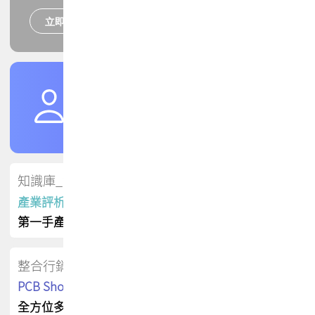
立即報名
培訓課程
加入TPCA會員
了解權益
會員專區
知識庫_會員專屬
產業評析報告
第一手產業資訊
整合行銷
PCB Shop 採購指南
全方位多元曝光方案