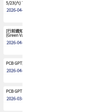
5/23(六) TPCA 2026 大陆高尔夫球联谊赛-苏州中兴
2026-04-29
其他
[行前通知-分組] 4/26(日) TPCA泰國高爾夫球聯誼賽
(Green Valley Country Club)
2026-04-23
其他
PCB GPT來了!! 試營運說明!!
2026-04-20
最新消息
PCB GPT 試營運活動!! 台灣會員專屬試用帳號 開放申請
2026-03-25
最新消息