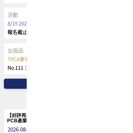
活動
8/15 2026 TPCA健康盃保齡球聯誼賽
報名截止日 : 8/3 活動日期 : 8/15
出版品
TPCA季刊 FREE 線上版
No.111：PCB全球風險布局與韌性
【好評再延長】PCB GPT 全面開放體驗延長到8月!!
PCB產業專屬 AI 知識平台
2026-08-04
最新消息