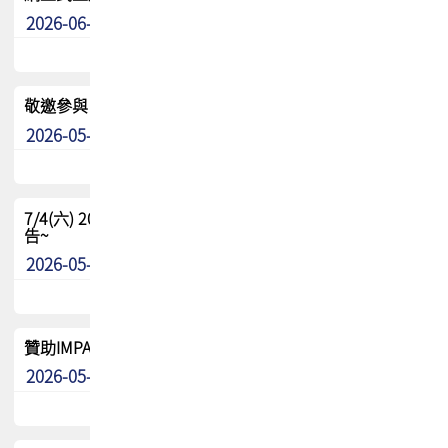
2026-06-24
其他
敬邀參與：TPCA《泰國電路板學院》培訓計畫_2026Ⅱ
2026-05-25
其他
7/4(六) 2026TPCA健康盃羽球聯誼賽 ~成績/中獎名單 公
告~
2026-05-15
最新消息
贊助IMPACT-IAAC 2026 強化品牌影響力與國際曝光機會
2026-05-09
最新消息