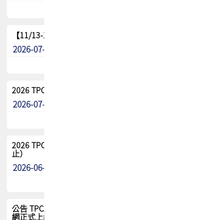
【11/13-15】2026 TPCA 百岳登頂_南橫三星
2026-07-22
最新消息
2026 TPCA中南區會員問卷暨7/31交流餐敘報名
2026-07-08
最新消息
2026 TPCA健康盃保齡球聯誼賽 熱烈報名中（8/3報名截
止）
2026-06-29
最新消息
公告 TPCA 台灣電路板協會官網將迎來新面貌，7/1 新官
網正式上線！