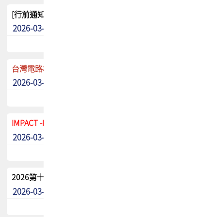
[行前通知]5/8(五) TPCA 2026協會盃高爾夫球聯誼賽
2026-03-20
其他
台灣電路板協會 新任秘書長任命通知
2026-03-13
最新消息
IMPACT -IAAC 2026 徵稿展延至6/30截止! 把握最後機會
2026-03-11
最新消息
2026第十二屆第二次會員大會手冊 電子書下載
2026-03-09
其他