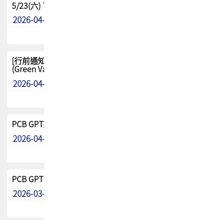
5/23(六) TPCA 2026 大陆高尔夫球联谊赛-苏州中兴
2026-04-29
其他
[行前通知-分組] 4/26(日) TPCA泰國高爾夫球聯誼賽
(Green Valley Country Club)
2026-04-23
其他
PCB GPT來了!! 試營運說明!!
2026-04-20
最新消息
PCB GPT 試營運活動!! 台灣會員專屬試用帳號 開放申請
2026-03-25
最新消息