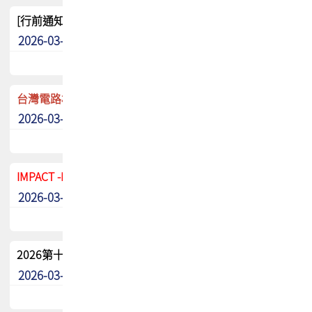
[行前通知]5/8(五) TPCA 2026協會盃高爾夫球聯誼賽
2026-03-20
其他
台灣電路板協會 新任秘書長任命通知
2026-03-13
最新消息
IMPACT -IAAC 2026 徵稿展延至6/30截止! 把握最後機會
2026-03-11
最新消息
2026第十二屆第二次會員大會手冊 電子書下載
2026-03-09
其他