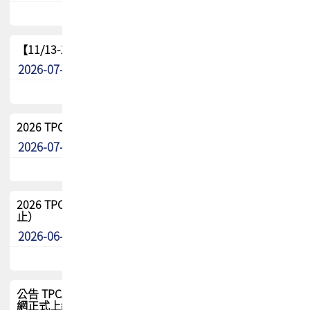
【11/13-15】2026 TPCA 百岳登頂_南橫三星
2026-07-22
最新消息
2026 TPCA中南區會員問卷暨7/31交流餐敘報名
2026-07-08
最新消息
2026 TPCA健康盃保齡球聯誼賽 熱烈報名中（8/3報名截
止）
2026-06-29
最新消息
公告 TPCA 台灣電路板協會官網將迎來新面貌，7/1 新官
網正式上線！