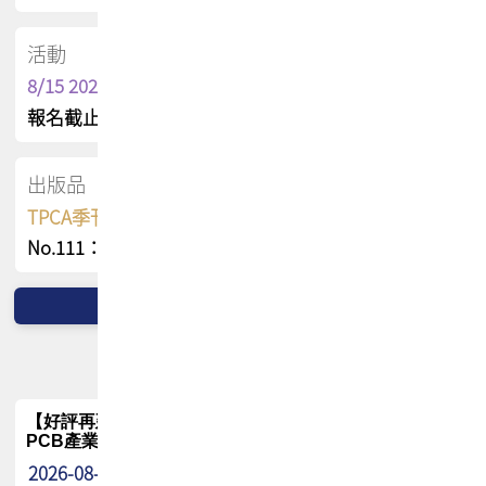
活動
8/15 2026 TPCA健康盃保齡球聯誼賽
報名截止日 : 8/3 活動日期 : 8/15
出版品
TPCA季刊 FREE 線上版
No.111：PCB全球風險布局與韌性
【好評再延長】PCB GPT 全面開放體驗延長到8月!!
PCB產業專屬 AI 知識平台
2026-08-04
最新消息