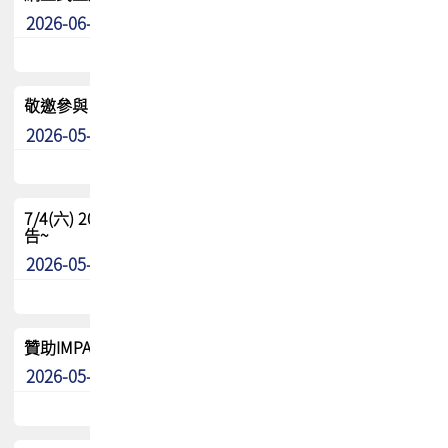
2026-06-24
其他
敬邀參與：TPCA《泰國電路板學院》培訓計畫_2026Ⅱ
2026-05-25
其他
7/4(六) 2026TPCA健康盃羽球聯誼賽 ~成績/中獎名單 公
告~
2026-05-15
最新消息
贊助IMPACT-IAAC 2026 強化品牌影響力與國際曝光機會
2026-05-09
最新消息