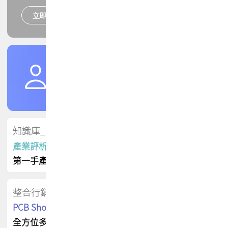
立即報名
培訓課程
加入TPCA會員
了解權益
會員專區
知識庫_會員專屬
產業評析報告
第一手產業資訊
整合行銷
PCB Shop 採購指南
全方位多元曝光方案