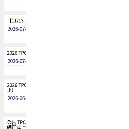
【11/13-15】2026 TPCA 百岳登頂_南橫三星
2026-07-22
最新消息
2026 TPCA中南區會員問卷暨7/31交流餐敘報名
2026-07-08
最新消息
2026 TPCA健康盃保齡球聯誼賽 熱烈報名中（8/3報名截
止）
2026-06-29
最新消息
公告 TPCA 台灣電路板協會官網將迎來新面貌，7/1 新官
網正式上線！