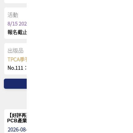
活動
8/15 2026 TPCA健康盃保齡球聯誼賽
報名截止日 : 8/3 活動日期 : 8/15
出版品
TPCA季刊 FREE 線上版
No.111：PCB全球風險布局與韌性
【好評再延長】PCB GPT 全面開放體驗延長到8月!!
PCB產業專屬 AI 知識平台
2026-08-04
最新消息