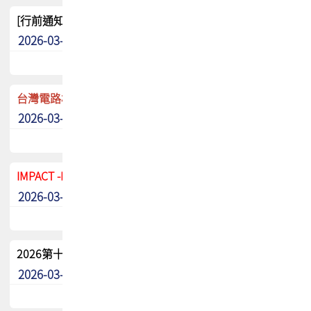
[行前通知]5/8(五) TPCA 2026協會盃高爾夫球聯誼賽
2026-03-20
其他
台灣電路板協會 新任秘書長任命通知
2026-03-13
最新消息
IMPACT -IAAC 2026 徵稿展延至6/30截止! 把握最後機會
2026-03-11
最新消息
2026第十二屆第二次會員大會手冊 電子書下載
2026-03-09
其他