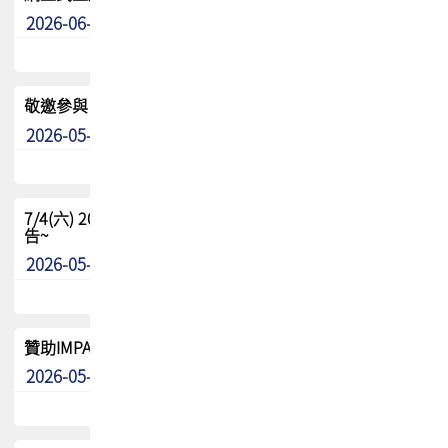
2026-06-24
其他
敬邀參與：TPCA《泰國電路板學院》培訓計畫_2026Ⅱ
2026-05-25
其他
7/4(六) 2026TPCA健康盃羽球聯誼賽 ~成績/中獎名單 公
告~
2026-05-15
最新消息
贊助IMPACT-IAAC 2026 強化品牌影響力與國際曝光機會
2026-05-09
最新消息