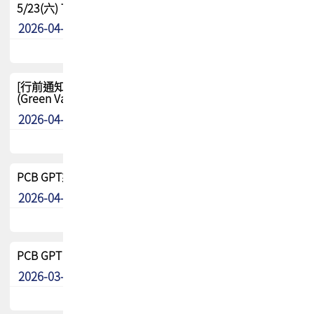
5/23(六) TPCA 2026 大陆高尔夫球联谊赛-苏州中兴
2026-04-29
其他
[行前通知-分組] 4/26(日) TPCA泰國高爾夫球聯誼賽
(Green Valley Country Club)
2026-04-23
其他
PCB GPT來了!! 試營運說明!!
2026-04-20
最新消息
PCB GPT 試營運活動!! 台灣會員專屬試用帳號 開放申請
2026-03-25
最新消息