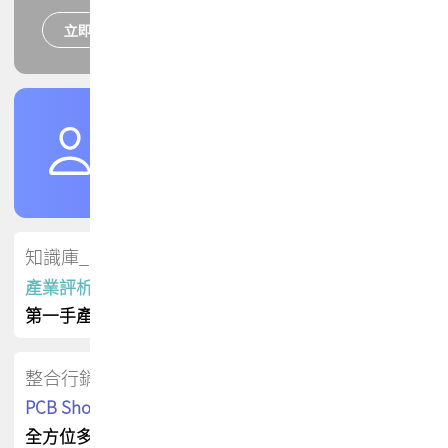
立即報名
培訓課程
加入TPCA會員
了解權益
會員專區
知識庫_會員專屬
產業評析報告
第一手產業資訊
整合行銷
PCB Shop 採購指南
全方位多元曝光方案