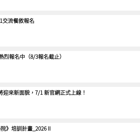
/31交流餐敘報名
賽 熱烈報名中（8/3報名截止）
網將迎來新面貌，7/1 新官網正式上線！
院》培訓計畫_2026Ⅱ