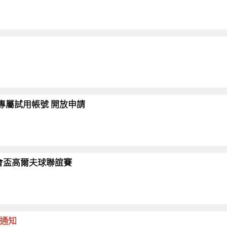
會員專屬試用帳號 開放申請
26協會盃高爾夫球聯誼賽
命通知