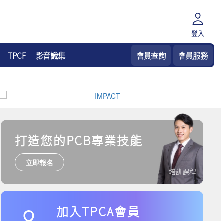
登入
TPCF
影音識集
會員查詢
會員服務
打造您的PCB專業技能
立即報名
培訓課程
加入TPCA會員