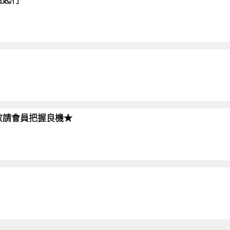
!!敬請會員把握良機★