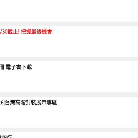
延至6/30截止! 把握最後機會
冊 電子書下載
 2026|台灣高階封裝展示專區
 益起行