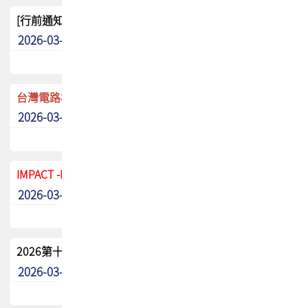
[行前通知]5/8(五) TPCA 2026協會盃高爾夫球聯誼賽
2026-03-20
其他
台灣電路板協會 新任秘書長任命通知
2026-03-13
最新消息
IMPACT -IAAC 2026 徵稿展延至6/30截止! 把握最後機會
2026-03-11
最新消息
2026第十二屆第二次會員大會手冊 電子書下載
2026-03-09
其他