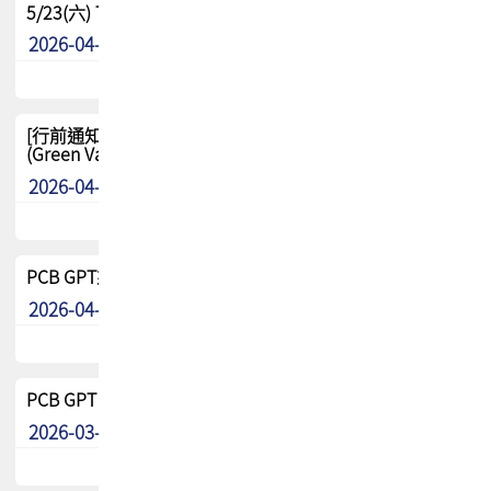
5/23(六) TPCA 2026 大陆高尔夫球联谊赛-苏州中兴
2026-04-29
其他
[行前通知-分組] 4/26(日) TPCA泰國高爾夫球聯誼賽
(Green Valley Country Club)
2026-04-23
其他
PCB GPT來了!! 試營運說明!!
2026-04-20
最新消息
PCB GPT 試營運活動!! 台灣會員專屬試用帳號 開放申請
2026-03-25
最新消息