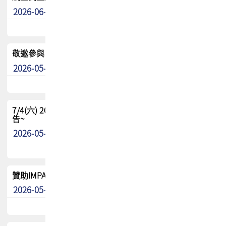
2026-06-24
其他
敬邀參與：TPCA《泰國電路板學院》培訓計畫_2026Ⅱ
2026-05-25
其他
7/4(六) 2026TPCA健康盃羽球聯誼賽 ~成績/中獎名單 公
告~
2026-05-15
最新消息
贊助IMPACT-IAAC 2026 強化品牌影響力與國際曝光機會
2026-05-09
最新消息