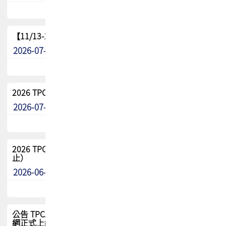
【11/13-15】2026 TPCA 百岳登頂_南橫三星
2026-07-22
最新消息
2026 TPCA中南區會員問卷暨7/31交流餐敘報名
2026-07-08
最新消息
2026 TPCA健康盃保齡球聯誼賽 熱烈報名中（8/3報名截
止）
2026-06-29
最新消息
公告 TPCA 台灣電路板協會官網將迎來新面貌，7/1 新官
網正式上線！