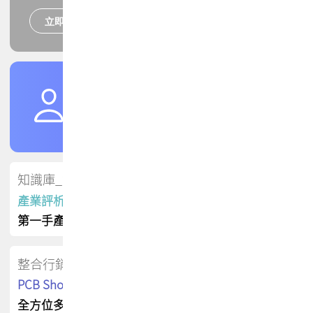
立即報名
培訓課程
加入TPCA會員
了解權益
會員專區
知識庫_會員專屬
產業評析報告
第一手產業資訊
整合行銷
PCB Shop 採購指南
全方位多元曝光方案