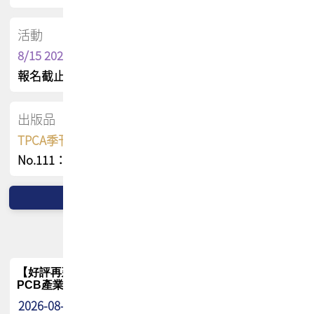
活動
8/15 2026 TPCA健康盃保齡球聯誼賽
報名截止日 : 8/3 活動日期 : 8/15
出版品
TPCA季刊 FREE 線上版
No.111：PCB全球風險布局與韌性
【好評再延長】PCB GPT 全面開放體驗延長到8月!!
PCB產業專屬 AI 知識平台
2026-08-04
最新消息