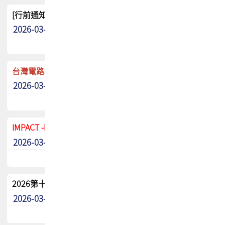
[行前通知]5/8(五) TPCA 2026協會盃高爾夫球聯誼賽
2026-03-20
其他
台灣電路板協會 新任秘書長任命通知
2026-03-13
最新消息
IMPACT -IAAC 2026 徵稿展延至6/30截止! 把握最後機會
2026-03-11
最新消息
2026第十二屆第二次會員大會手冊 電子書下載
2026-03-09
其他