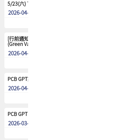
5/23(六) TPCA 2026 大陆高尔夫球联谊赛-苏州中兴
2026-04-29
其他
[行前通知-分組] 4/26(日) TPCA泰國高爾夫球聯誼賽
(Green Valley Country Club)
2026-04-23
其他
PCB GPT來了!! 試營運說明!!
2026-04-20
最新消息
PCB GPT 試營運活動!! 台灣會員專屬試用帳號 開放申請
2026-03-25
最新消息