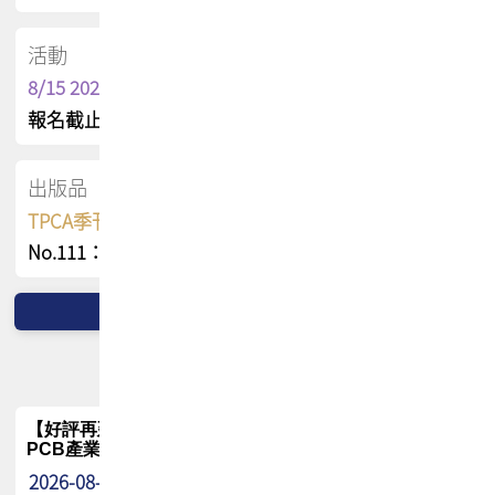
活動
8/15 2026 TPCA健康盃保齡球聯誼賽
報名截止日 : 8/3 活動日期 : 8/15
出版品
TPCA季刊 FREE 線上版
No.111：PCB全球風險布局與韌性
【好評再延長】PCB GPT 全面開放體驗延長到8月!!
PCB產業專屬 AI 知識平台
2026-08-04
最新消息