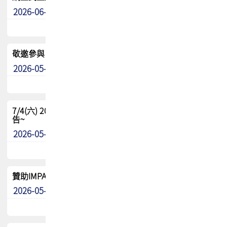
2026-06-24
其他
敬邀參與：TPCA《泰國電路板學院》培訓計畫_2026Ⅱ
2026-05-25
其他
7/4(六) 2026TPCA健康盃羽球聯誼賽 ~成績/中獎名單 公
告~
2026-05-15
最新消息
贊助IMPACT-IAAC 2026 強化品牌影響力與國際曝光機會
2026-05-09
最新消息