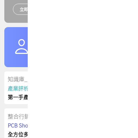
立即報名
培訓課程
加入TPCA會員
了解權益
會員專區
知識庫_會員專屬
產業評析報告
第一手產業資訊
整合行銷
PCB Shop 採購指南
全方位多元曝光方案