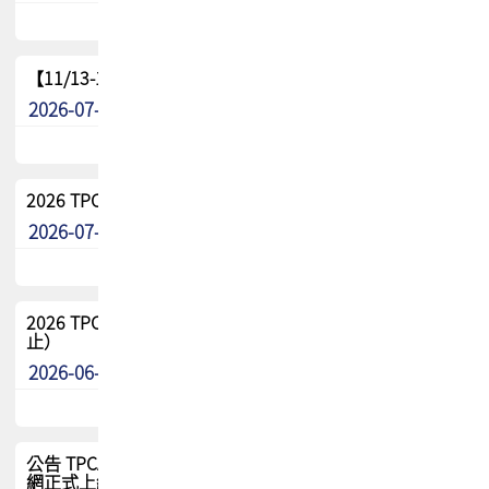
【11/13-15】2026 TPCA 百岳登頂_南橫三星
2026-07-22
最新消息
2026 TPCA中南區會員問卷暨7/31交流餐敘報名
2026-07-08
最新消息
2026 TPCA健康盃保齡球聯誼賽 熱烈報名中（8/3報名截
止）
2026-06-29
最新消息
公告 TPCA 台灣電路板協會官網將迎來新面貌，7/1 新官
網正式上線！