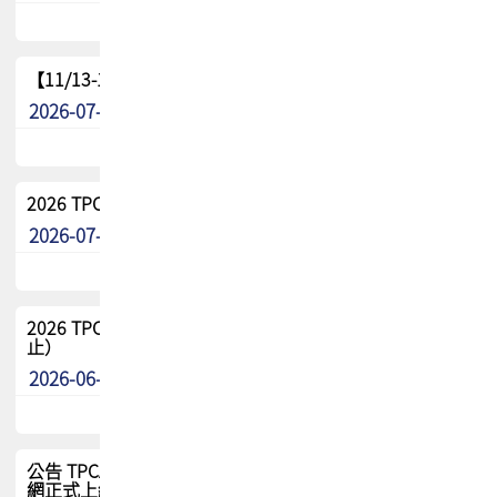
【11/13-15】2026 TPCA 百岳登頂_南橫三星
2026-07-22
最新消息
2026 TPCA中南區會員問卷暨7/31交流餐敘報名
2026-07-08
最新消息
2026 TPCA健康盃保齡球聯誼賽 熱烈報名中（8/3報名截
止）
2026-06-29
最新消息
公告 TPCA 台灣電路板協會官網將迎來新面貌，7/1 新官
網正式上線！