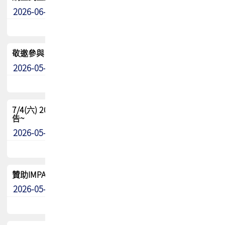
2026-06-24
其他
敬邀參與：TPCA《泰國電路板學院》培訓計畫_2026Ⅱ
2026-05-25
其他
7/4(六) 2026TPCA健康盃羽球聯誼賽 ~成績/中獎名單 公
告~
2026-05-15
最新消息
贊助IMPACT-IAAC 2026 強化品牌影響力與國際曝光機會
2026-05-09
最新消息