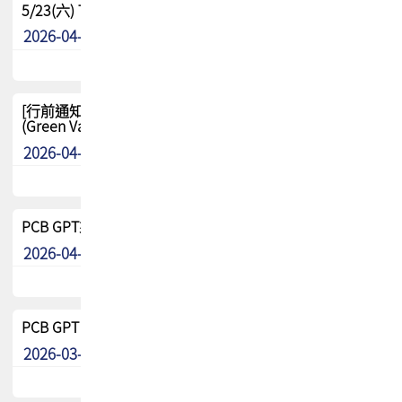
5/23(六) TPCA 2026 大陆高尔夫球联谊赛-苏州中兴
2026-04-29
其他
[行前通知-分組] 4/26(日) TPCA泰國高爾夫球聯誼賽
(Green Valley Country Club)
2026-04-23
其他
PCB GPT來了!! 試營運說明!!
2026-04-20
最新消息
PCB GPT 試營運活動!! 台灣會員專屬試用帳號 開放申請
2026-03-25
最新消息