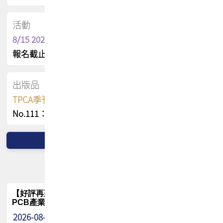
活動
8/15 2026 TPCA健康盃保齡球聯誼賽
報名截止日 : 8/3 活動日期 : 8/15
出版品
TPCA季刊 FREE 線上版
No.111：PCB全球風險布局與韌性
【好評再延長】PCB GPT 全面開放體驗延長到8月!!
PCB產業專屬 AI 知識平台
2026-08-04
最新消息