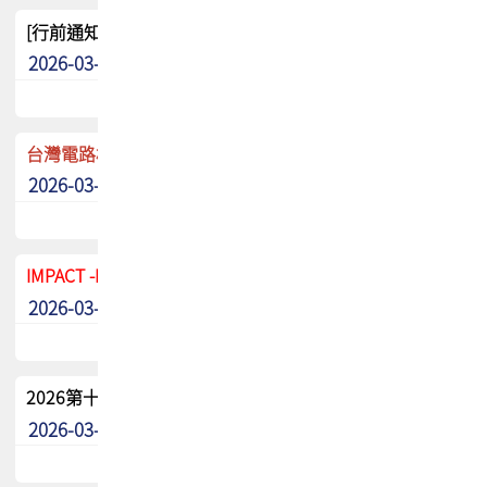
[行前通知]5/8(五) TPCA 2026協會盃高爾夫球聯誼賽
2026-03-20
其他
台灣電路板協會 新任秘書長任命通知
2026-03-13
最新消息
IMPACT -IAAC 2026 徵稿展延至6/30截止! 把握最後機會
2026-03-11
最新消息
2026第十二屆第二次會員大會手冊 電子書下載
2026-03-09
其他