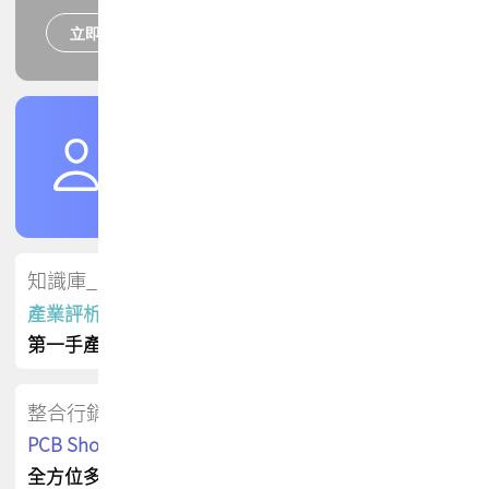
立即報名
培訓課程
加入TPCA會員
了解權益
會員專區
知識庫_會員專屬
產業評析報告
第一手產業資訊
整合行銷
PCB Shop 採購指南
全方位多元曝光方案