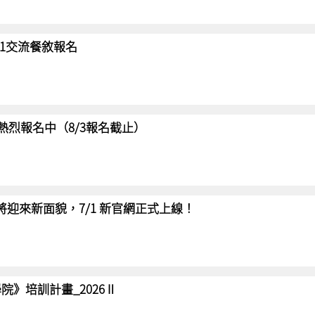
/31交流餐敘報名
賽 熱烈報名中（8/3報名截止）
網將迎來新面貌，7/1 新官網正式上線！
院》培訓計畫_2026Ⅱ