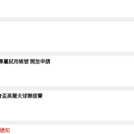
會員專屬試用帳號 開放申請
26協會盃高爾夫球聯誼賽
命通知