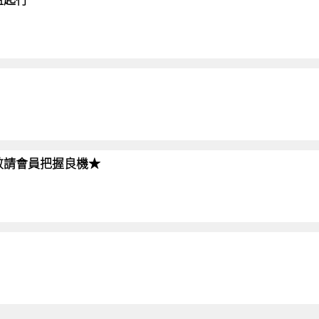
!!敬請會員把握良機★