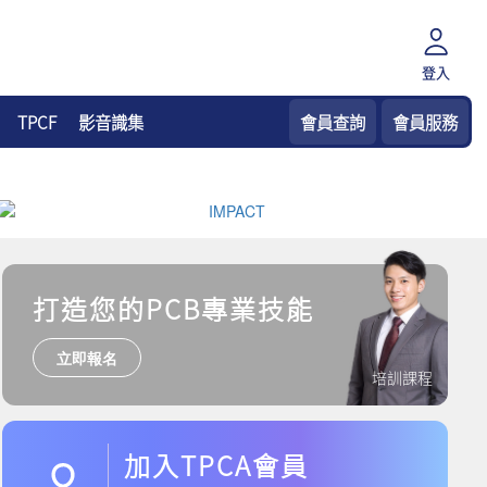
登入
TPCF
影音識集
會員查詢
會員服務
打造您的PCB專業技能
立即報名
培訓課程
加入TPCA會員