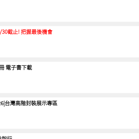
延至6/30截止! 把握最後機會
冊 電子書下載
 2026|台灣高階封裝展示專區
 益起行