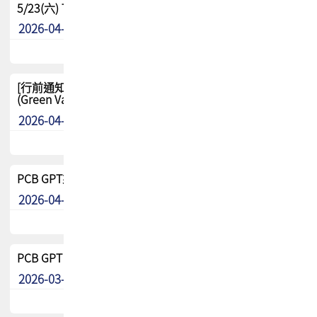
5/23(六) TPCA 2026 大陆高尔夫球联谊赛-苏州中兴
2026-04-29
其他
[行前通知-分組] 4/26(日) TPCA泰國高爾夫球聯誼賽
(Green Valley Country Club)
2026-04-23
其他
PCB GPT來了!! 試營運說明!!
2026-04-20
最新消息
PCB GPT 試營運活動!! 台灣會員專屬試用帳號 開放申請
2026-03-25
最新消息