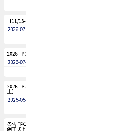
【11/13-15】2026 TPCA 百岳登頂_南橫三星
2026-07-22
最新消息
2026 TPCA中南區會員問卷暨7/31交流餐敘報名
2026-07-08
最新消息
2026 TPCA健康盃保齡球聯誼賽 熱烈報名中（8/3報名截
止）
2026-06-29
最新消息
公告 TPCA 台灣電路板協會官網將迎來新面貌，7/1 新官
網正式上線！