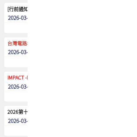
[行前通知]5/8(五) TPCA 2026協會盃高爾夫球聯誼賽
2026-03-20
其他
台灣電路板協會 新任秘書長任命通知
2026-03-13
最新消息
IMPACT -IAAC 2026 徵稿展延至6/30截止! 把握最後機會
2026-03-11
最新消息
2026第十二屆第二次會員大會手冊 電子書下載
2026-03-09
其他