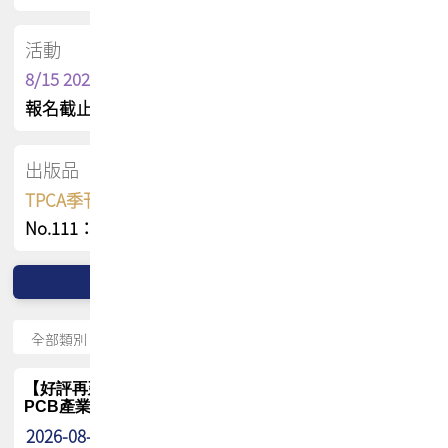
活動
8/15 2026 TPCA健康盃保齡球聯誼賽
報名截止日 : 8/3 活動日期 : 8/15
出版品
TPCA季刊 FREE 線上版
No.111：PCB全球風險布局與韌性
【好評再延長】PCB GPT 全面開放體驗延長到8月!!
PCB產業專屬 AI 知識平台
2026-08-04
最新消息