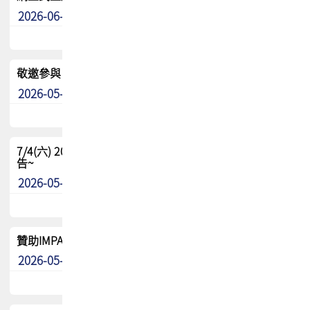
2026-06-24
其他
敬邀參與：TPCA《泰國電路板學院》培訓計畫_2026Ⅱ
2026-05-25
其他
7/4(六) 2026TPCA健康盃羽球聯誼賽 ~成績/中獎名單 公
告~
2026-05-15
最新消息
贊助IMPACT-IAAC 2026 強化品牌影響力與國際曝光機會
2026-05-09
最新消息