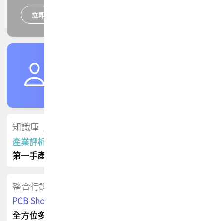
立即報名
培訓課程
加入TPCA會員
了解權益
會員專區
知識庫_會員專屬
產業評析報告
第一手產業資訊
整合行銷
PCB Shop 採購指南
全方位多元曝光方案