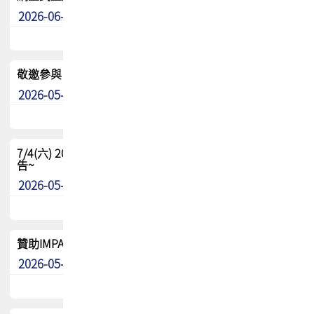
2026-06-24
其他
敬邀參與：TPCA《泰國電路板學院》培訓計畫_2026Ⅱ
2026-05-25
其他
7/4(六) 2026TPCA健康盃羽球聯誼賽 ~成績/中獎名單 公
告~
2026-05-15
最新消息
贊助IMPACT-IAAC 2026 強化品牌影響力與國際曝光機會
2026-05-09
最新消息