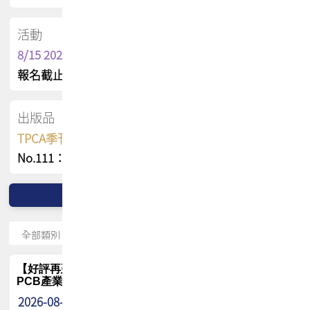
活動
8/15 2026 TPCA健康盃保齡球聯誼賽
報名截止日 : 8/3 活動日期 : 8/15
出版品
TPCA季刊 FREE 線上版
No.111：PCB全球風險布局與韌性
【好評再延長】PCB GPT 全面開放體驗延長到8月!!
PCB產業專屬 AI 知識平台
2026-08-04
最新消息