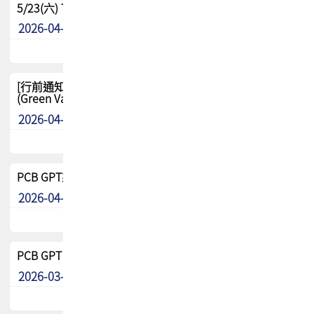
5/23(六) TPCA 2026 大陆高尔夫球联谊赛-苏州中兴
2026-04-29
其他
[行前通知-分組] 4/26(日) TPCA泰國高爾夫球聯誼賽
(Green Valley Country Club)
2026-04-23
其他
PCB GPT來了!! 試營運說明!!
2026-04-20
最新消息
PCB GPT 試營運活動!! 台灣會員專屬試用帳號 開放申請
2026-03-25
最新消息