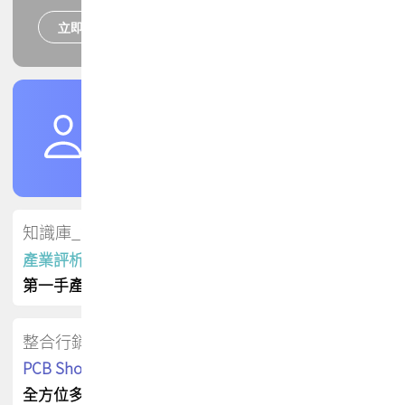
立即報名
培訓課程
加入TPCA會員
了解權益
會員專區
知識庫_會員專屬
產業評析報告
第一手產業資訊
整合行銷
PCB Shop 採購指南
全方位多元曝光方案