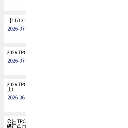
【11/13-15】2026 TPCA 百岳登頂_南橫三星
2026-07-22
最新消息
2026 TPCA中南區會員問卷暨7/31交流餐敘報名
2026-07-08
最新消息
2026 TPCA健康盃保齡球聯誼賽 熱烈報名中（8/3報名截
止）
2026-06-29
最新消息
公告 TPCA 台灣電路板協會官網將迎來新面貌，7/1 新官
網正式上線！