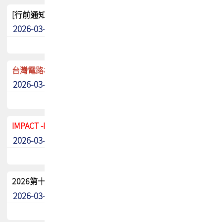
[行前通知]5/8(五) TPCA 2026協會盃高爾夫球聯誼賽
2026-03-20
其他
台灣電路板協會 新任秘書長任命通知
2026-03-13
最新消息
IMPACT -IAAC 2026 徵稿展延至6/30截止! 把握最後機會
2026-03-11
最新消息
2026第十二屆第二次會員大會手冊 電子書下載
2026-03-09
其他