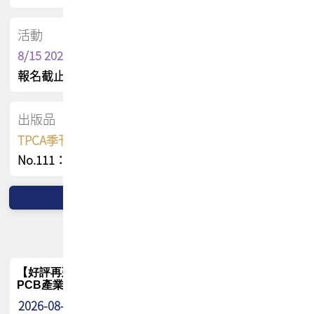
活動
8/15 2026 TPCA健康盃保齡球聯誼賽
報名截止日 : 8/3 活動日期 : 8/15
出版品
TPCA季刊 FREE 線上版
No.111：PCB全球風險布局與韌性
【好評再延長】PCB GPT 全面開放體驗延長到8月!!
PCB產業專屬 AI 知識平台
2026-08-04
最新消息