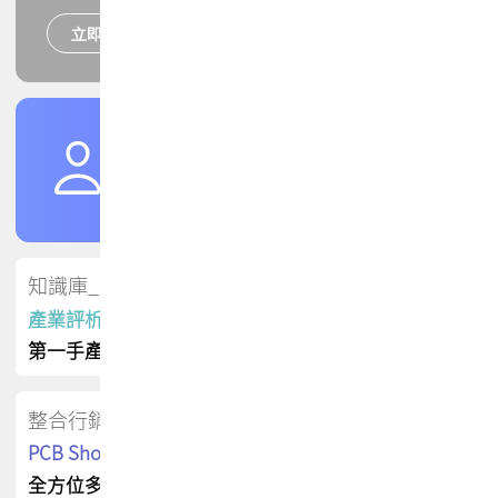
立即報名
培訓課程
加入TPCA會員
了解權益
會員專區
知識庫_會員專屬
產業評析報告
第一手產業資訊
整合行銷
PCB Shop 採購指南
全方位多元曝光方案