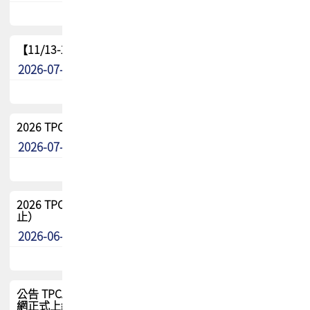
【11/13-15】2026 TPCA 百岳登頂_南橫三星
2026-07-22
最新消息
2026 TPCA中南區會員問卷暨7/31交流餐敘報名
2026-07-08
最新消息
2026 TPCA健康盃保齡球聯誼賽 熱烈報名中（8/3報名截
止）
2026-06-29
最新消息
公告 TPCA 台灣電路板協會官網將迎來新面貌，7/1 新官
網正式上線！