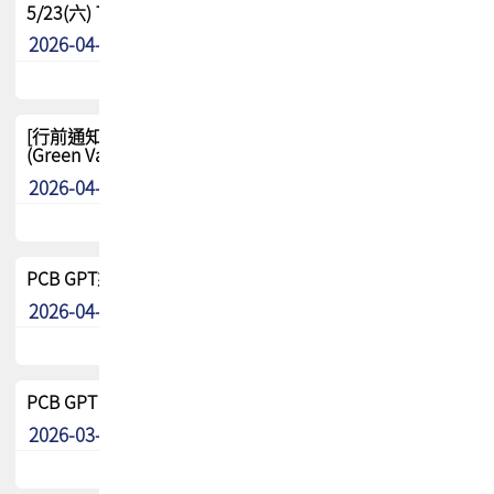
5/23(六) TPCA 2026 大陆高尔夫球联谊赛-苏州中兴
2026-04-29
其他
[行前通知-分組] 4/26(日) TPCA泰國高爾夫球聯誼賽
(Green Valley Country Club)
2026-04-23
其他
PCB GPT來了!! 試營運說明!!
2026-04-20
最新消息
PCB GPT 試營運活動!! 台灣會員專屬試用帳號 開放申請
2026-03-25
最新消息