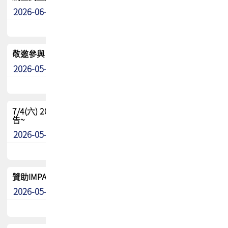
2026-06-24
其他
敬邀參與：TPCA《泰國電路板學院》培訓計畫_2026Ⅱ
2026-05-25
其他
7/4(六) 2026TPCA健康盃羽球聯誼賽 ~成績/中獎名單 公
告~
2026-05-15
最新消息
贊助IMPACT-IAAC 2026 強化品牌影響力與國際曝光機會
2026-05-09
最新消息