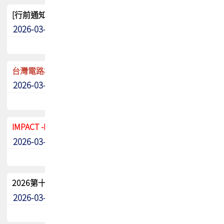
[行前通知]5/8(五) TPCA 2026協會盃高爾夫球聯誼賽
2026-03-20
其他
台灣電路板協會 新任秘書長任命通知
2026-03-13
最新消息
IMPACT -IAAC 2026 徵稿展延至6/30截止! 把握最後機會
2026-03-11
最新消息
2026第十二屆第二次會員大會手冊 電子書下載
2026-03-09
其他