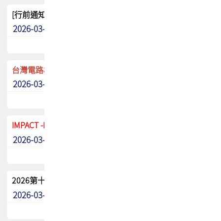
[行前通知]5/8(五) TPCA 2026協會盃高爾夫球聯誼賽
2026-03-20
其他
台灣電路板協會 新任秘書長任命通知
2026-03-13
最新消息
IMPACT -IAAC 2026 徵稿展延至6/30截止! 把握最後機會
2026-03-11
最新消息
2026第十二屆第二次會員大會手冊 電子書下載
2026-03-09
其他