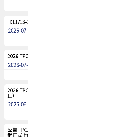
【11/13-15】2026 TPCA 百岳登頂_南橫三星
2026-07-22
最新消息
2026 TPCA中南區會員問卷暨7/31交流餐敘報名
2026-07-08
最新消息
2026 TPCA健康盃保齡球聯誼賽 熱烈報名中（8/3報名截
止）
2026-06-29
最新消息
公告 TPCA 台灣電路板協會官網將迎來新面貌，7/1 新官
網正式上線！