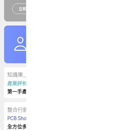
立即報名
培訓課程
加入TPCA會員
了解權益
會員專區
知識庫_會員專屬
產業評析報告
第一手產業資訊
整合行銷
PCB Shop 採購指南
全方位多元曝光方案