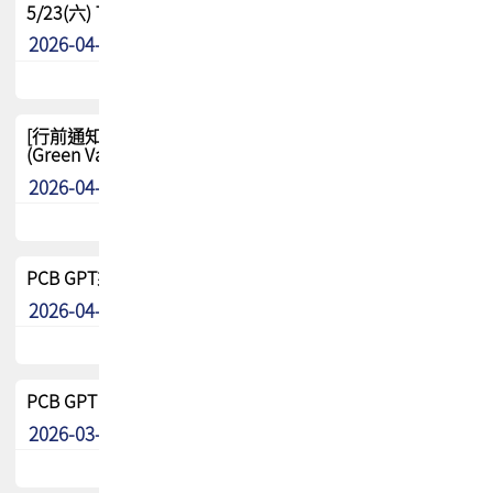
5/23(六) TPCA 2026 大陆高尔夫球联谊赛-苏州中兴
2026-04-29
其他
[行前通知-分組] 4/26(日) TPCA泰國高爾夫球聯誼賽
(Green Valley Country Club)
2026-04-23
其他
PCB GPT來了!! 試營運說明!!
2026-04-20
最新消息
PCB GPT 試營運活動!! 台灣會員專屬試用帳號 開放申請
2026-03-25
最新消息