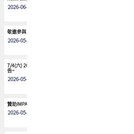
2026-06-24
其他
敬邀參與：TPCA《泰國電路板學院》培訓計畫_2026Ⅱ
2026-05-25
其他
7/4(六) 2026TPCA健康盃羽球聯誼賽 ~成績/中獎名單 公
告~
2026-05-15
最新消息
贊助IMPACT-IAAC 2026 強化品牌影響力與國際曝光機會
2026-05-09
最新消息