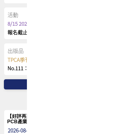
活動
8/15 2026 TPCA健康盃保齡球聯誼賽
報名截止日 : 8/3 活動日期 : 8/15
出版品
TPCA季刊 FREE 線上版
No.111：PCB全球風險布局與韌性
【好評再延長】PCB GPT 全面開放體驗延長到8月!!
PCB產業專屬 AI 知識平台
2026-08-04
最新消息