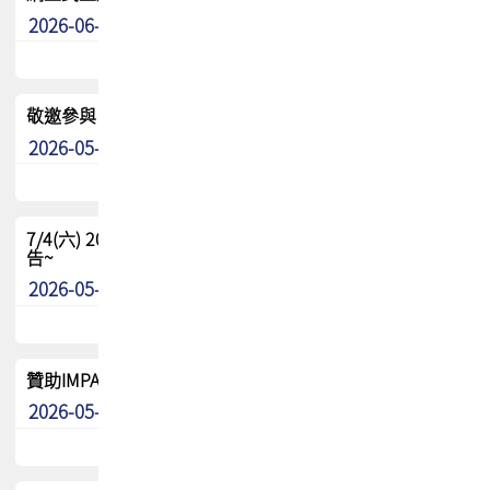
2026-06-24
其他
敬邀參與：TPCA《泰國電路板學院》培訓計畫_2026Ⅱ
2026-05-25
其他
7/4(六) 2026TPCA健康盃羽球聯誼賽 ~成績/中獎名單 公
告~
2026-05-15
最新消息
贊助IMPACT-IAAC 2026 強化品牌影響力與國際曝光機會
2026-05-09
最新消息