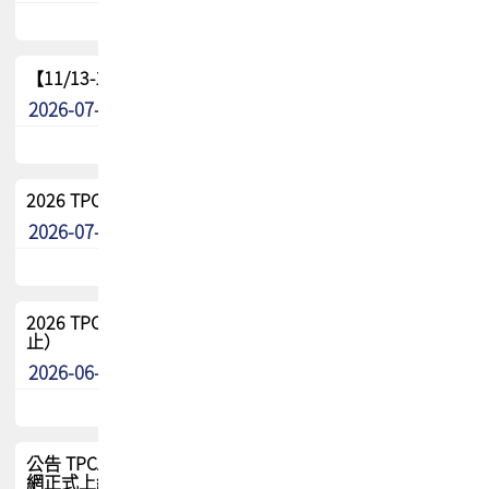
【11/13-15】2026 TPCA 百岳登頂_南橫三星
2026-07-22
最新消息
2026 TPCA中南區會員問卷暨7/31交流餐敘報名
2026-07-08
最新消息
2026 TPCA健康盃保齡球聯誼賽 熱烈報名中（8/3報名截
止）
2026-06-29
最新消息
公告 TPCA 台灣電路板協會官網將迎來新面貌，7/1 新官
網正式上線！