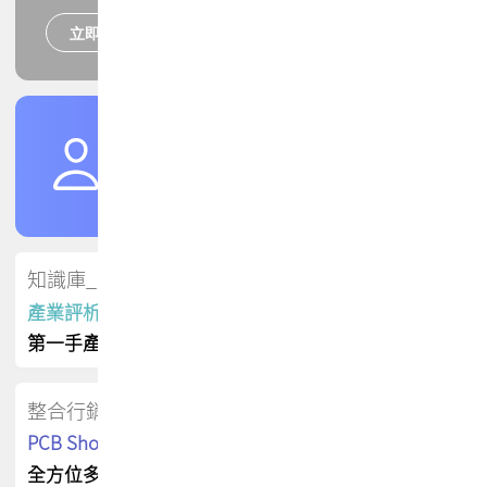
立即報名
培訓課程
加入TPCA會員
了解權益
會員專區
知識庫_會員專屬
產業評析報告
第一手產業資訊
整合行銷
PCB Shop 採購指南
全方位多元曝光方案