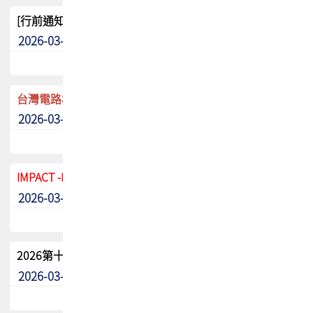
[行前通知]5/8(五) TPCA 2026協會盃高爾夫球聯誼賽
2026-03-20
其他
台灣電路板協會 新任秘書長任命通知
2026-03-13
最新消息
IMPACT -IAAC 2026 徵稿展延至6/30截止! 把握最後機會
2026-03-11
最新消息
2026第十二屆第二次會員大會手冊 電子書下載
2026-03-09
其他