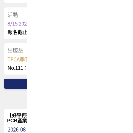
活動
8/15 2026 TPCA健康盃保齡球聯誼賽
報名截止日 : 8/3 活動日期 : 8/15
出版品
TPCA季刊 FREE 線上版
No.111：PCB全球風險布局與韌性
【好評再延長】PCB GPT 全面開放體驗延長到8月!!
PCB產業專屬 AI 知識平台
2026-08-04
最新消息