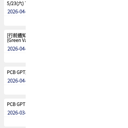
5/23(六) TPCA 2026 大陆高尔夫球联谊赛-苏州中兴
2026-04-29
其他
[行前通知-分組] 4/26(日) TPCA泰國高爾夫球聯誼賽
(Green Valley Country Club)
2026-04-23
其他
PCB GPT來了!! 試營運說明!!
2026-04-20
最新消息
PCB GPT 試營運活動!! 台灣會員專屬試用帳號 開放申請
2026-03-25
最新消息