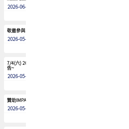
2026-06-24
其他
敬邀參與：TPCA《泰國電路板學院》培訓計畫_2026Ⅱ
2026-05-25
其他
7/4(六) 2026TPCA健康盃羽球聯誼賽 ~成績/中獎名單 公
告~
2026-05-15
最新消息
贊助IMPACT-IAAC 2026 強化品牌影響力與國際曝光機會
2026-05-09
最新消息