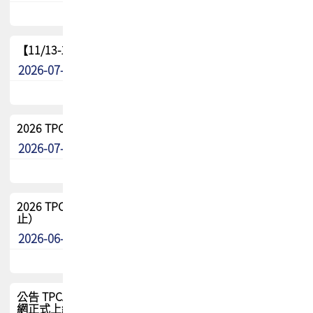
【11/13-15】2026 TPCA 百岳登頂_南橫三星
2026-07-22
最新消息
2026 TPCA中南區會員問卷暨7/31交流餐敘報名
2026-07-08
最新消息
2026 TPCA健康盃保齡球聯誼賽 熱烈報名中（8/3報名截
止）
2026-06-29
最新消息
公告 TPCA 台灣電路板協會官網將迎來新面貌，7/1 新官
網正式上線！