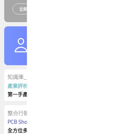
立即報名
培訓課程
加入TPCA會員
了解權益
會員專區
知識庫_會員專屬
產業評析報告
第一手產業資訊
整合行銷
PCB Shop 採購指南
全方位多元曝光方案