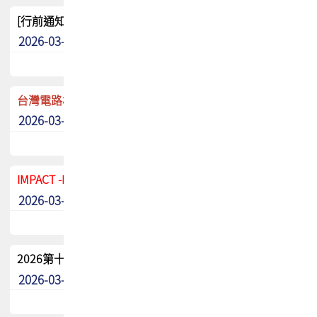
[行前通知]5/8(五) TPCA 2026協會盃高爾夫球聯誼賽
2026-03-20
其他
台灣電路板協會 新任秘書長任命通知
2026-03-13
最新消息
IMPACT -IAAC 2026 徵稿展延至6/30截止! 把握最後機會
2026-03-11
最新消息
2026第十二屆第二次會員大會手冊 電子書下載
2026-03-09
其他