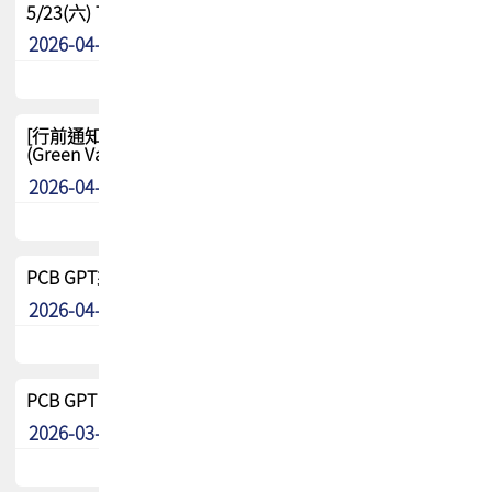
5/23(六) TPCA 2026 大陆高尔夫球联谊赛-苏州中兴
2026-04-29
其他
[行前通知-分組] 4/26(日) TPCA泰國高爾夫球聯誼賽
(Green Valley Country Club)
2026-04-23
其他
PCB GPT來了!! 試營運說明!!
2026-04-20
最新消息
PCB GPT 試營運活動!! 台灣會員專屬試用帳號 開放申請
2026-03-25
最新消息