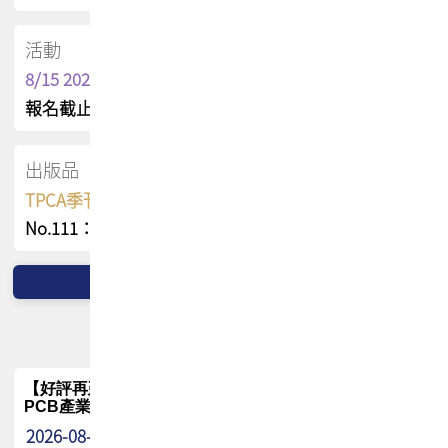
活動
8/15 2026 TPCA健康盃保齡球聯誼賽
報名截止日 : 8/3 活動日期 : 8/15
出版品
TPCA季刊 FREE 線上版
No.111：PCB全球風險布局與韌性
【好評再延長】PCB GPT 全面開放體驗延長到8月!!
PCB產業專屬 AI 知識平台
2026-08-04
最新消息