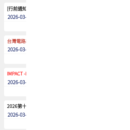
[行前通知]5/8(五) TPCA 2026協會盃高爾夫球聯誼賽
2026-03-20
其他
台灣電路板協會 新任秘書長任命通知
2026-03-13
最新消息
IMPACT -IAAC 2026 徵稿展延至6/30截止! 把握最後機會
2026-03-11
最新消息
2026第十二屆第二次會員大會手冊 電子書下載
2026-03-09
其他