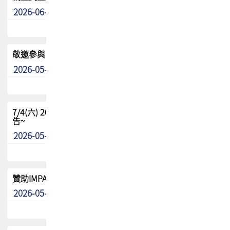
2026-06-24
其他
敬邀參與：TPCA《泰國電路板學院》培訓計畫_2026Ⅱ
2026-05-25
其他
7/4(六) 2026TPCA健康盃羽球聯誼賽 ~成績/中獎名單 公
告~
2026-05-15
最新消息
贊助IMPACT-IAAC 2026 強化品牌影響力與國際曝光機會
2026-05-09
最新消息