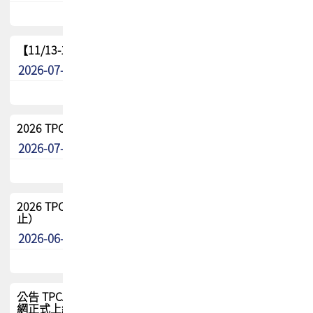
【11/13-15】2026 TPCA 百岳登頂_南橫三星
2026-07-22
最新消息
2026 TPCA中南區會員問卷暨7/31交流餐敘報名
2026-07-08
最新消息
2026 TPCA健康盃保齡球聯誼賽 熱烈報名中（8/3報名截
止）
2026-06-29
最新消息
公告 TPCA 台灣電路板協會官網將迎來新面貌，7/1 新官
網正式上線！