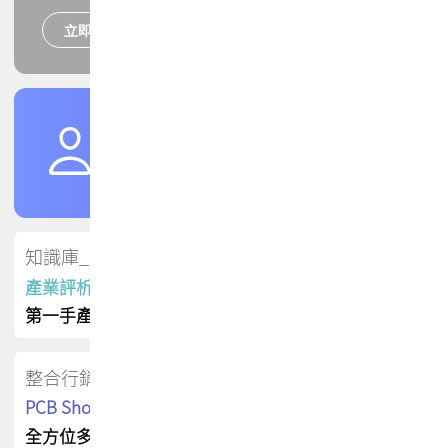
立即報名
培訓課程
加入TPCA會員
了解權益
會員專區
知識庫_會員專屬
產業評析報告
第一手產業資訊
整合行銷
PCB Shop 採購指南
全方位多元曝光方案