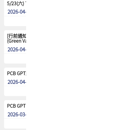
5/23(六) TPCA 2026 大陆高尔夫球联谊赛-苏州中兴
2026-04-29
其他
[行前通知-分組] 4/26(日) TPCA泰國高爾夫球聯誼賽
(Green Valley Country Club)
2026-04-23
其他
PCB GPT來了!! 試營運說明!!
2026-04-20
最新消息
PCB GPT 試營運活動!! 台灣會員專屬試用帳號 開放申請
2026-03-25
最新消息