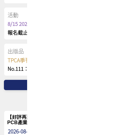
活動
8/15 2026 TPCA健康盃保齡球聯誼賽
報名截止日 : 8/3 活動日期 : 8/15
出版品
TPCA季刊 FREE 線上版
No.111：PCB全球風險布局與韌性
【好評再延長】PCB GPT 全面開放體驗延長到8月!!
PCB產業專屬 AI 知識平台
2026-08-04
最新消息