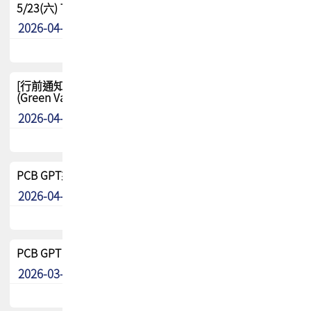
5/23(六) TPCA 2026 大陆高尔夫球联谊赛-苏州中兴
2026-04-29
其他
[行前通知-分組] 4/26(日) TPCA泰國高爾夫球聯誼賽
(Green Valley Country Club)
2026-04-23
其他
PCB GPT來了!! 試營運說明!!
2026-04-20
最新消息
PCB GPT 試營運活動!! 台灣會員專屬試用帳號 開放申請
2026-03-25
最新消息