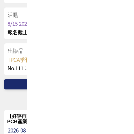
活動
8/15 2026 TPCA健康盃保齡球聯誼賽
報名截止日 : 8/3 活動日期 : 8/15
出版品
TPCA季刊 FREE 線上版
No.111：PCB全球風險布局與韌性
【好評再延長】PCB GPT 全面開放體驗延長到8月!!
PCB產業專屬 AI 知識平台
2026-08-04
最新消息