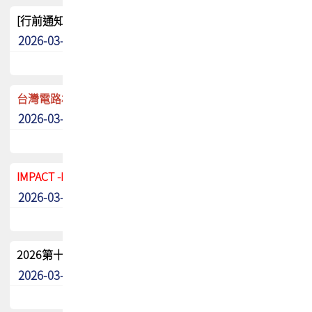
[行前通知]5/8(五) TPCA 2026協會盃高爾夫球聯誼賽
2026-03-20
其他
台灣電路板協會 新任秘書長任命通知
2026-03-13
最新消息
IMPACT -IAAC 2026 徵稿展延至6/30截止! 把握最後機會
2026-03-11
最新消息
2026第十二屆第二次會員大會手冊 電子書下載
2026-03-09
其他