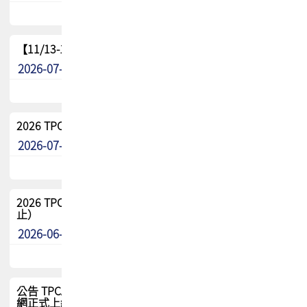
【11/13-15】2026 TPCA 百岳登頂_南橫三星
2026-07-22
最新消息
2026 TPCA中南區會員問卷暨7/31交流餐敘報名
2026-07-08
最新消息
2026 TPCA健康盃保齡球聯誼賽 熱烈報名中（8/3報名截
止）
2026-06-29
最新消息
公告 TPCA 台灣電路板協會官網將迎來新面貌，7/1 新官
網正式上線！