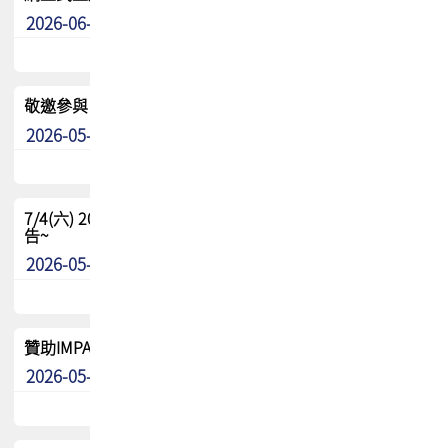
2026-06-24
其他
敬邀參與：TPCA《泰國電路板學院》培訓計畫_2026Ⅱ
2026-05-25
其他
7/4(六) 2026TPCA健康盃羽球聯誼賽 ~成績/中獎名單 公
告~
2026-05-15
最新消息
贊助IMPACT-IAAC 2026 強化品牌影響力與國際曝光機會
2026-05-09
最新消息