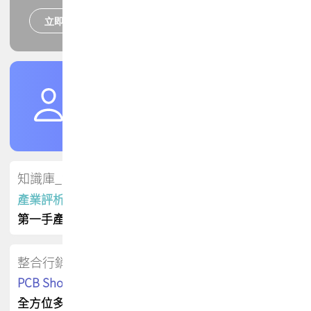
立即報名
培訓課程
加入TPCA會員
了解權益
會員專區
知識庫_會員專屬
產業評析報告
第一手產業資訊
整合行銷
PCB Shop 採購指南
全方位多元曝光方案