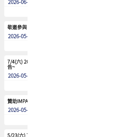
2026-06-24
其他
敬邀參與：TPCA《泰國電路板學院》培訓計畫_2026Ⅱ
2026-05-25
其他
7/4(六) 2026TPCA健康盃羽球聯誼賽 ~成績/中獎名單 公
告~
2026-05-15
最新消息
贊助IMPACT-IAAC 2026 強化品牌影響力與國際曝光機會
2026-05-09
最新消息
5/23(六) TPCA 2026 大陆高尔夫球联谊赛-苏州中兴