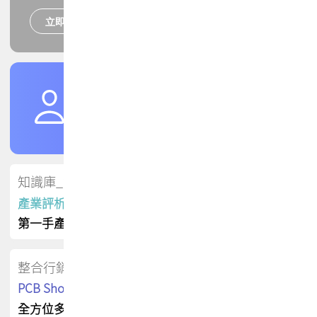
立即報名
培訓課程
加入TPCA會員
了解權益
會員專區
知識庫_會員專屬
產業評析報告
第一手產業資訊
整合行銷
PCB Shop 採購指南
全方位多元曝光方案