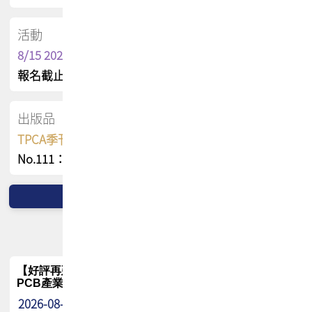
活動
8/15 2026 TPCA健康盃保齡球聯誼賽
報名截止日 : 8/3 活動日期 : 8/15
出版品
TPCA季刊 FREE 線上版
No.111：PCB全球風險布局與韌性
【好評再延長】PCB GPT 全面開放體驗延長到8月!!
PCB產業專屬 AI 知識平台
2026-08-04
最新消息