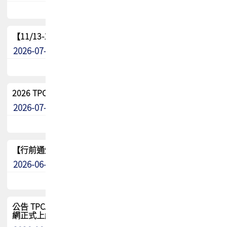
【11/13-15】2026 TPCA 百岳登頂_南橫三星
2026-07-22
最新消息
2026 TPCA中南區會員問卷暨7/31交流餐敘報名
2026-07-08
最新消息
【行前通知】8/15(六) 2026 TPCA健康盃保齡球聯誼賽
2026-06-29
最新消息
公告 TPCA 台灣電路板協會官網將迎來新面貌，7/1 新官
網正式上線！