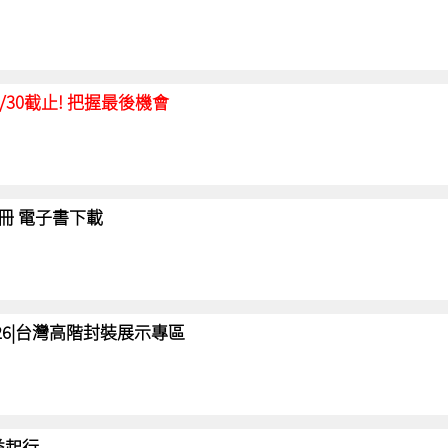
延至6/30截止! 把握最後機會
冊 電子書下載
 2026|台灣高階封裝展示專區
 益起行