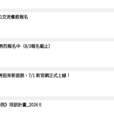
/31交流餐敘報名
賽 熱烈報名中（8/3報名截止）
網將迎來新面貌，7/1 新官網正式上線！
院》培訓計畫_2026Ⅱ