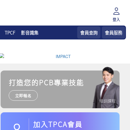
登入
TPCF
影音識集
會員查詢
會員服務
打造您的PCB專業技能
立即報名
培訓課程
加入TPCA會員