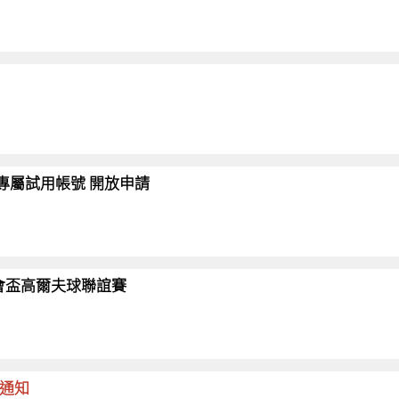
會員專屬試用帳號 開放申請
26協會盃高爾夫球聯誼賽
命通知