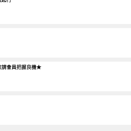
!!敬請會員把握良機★