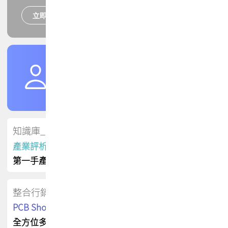
立即報名
培訓課程
加入TPCA會員
了解權益
會員專區
知識庫_會員專屬
產業評析報告
第一手產業資訊
整合行銷
PCB Shop 採購指南
全方位多元曝光方案