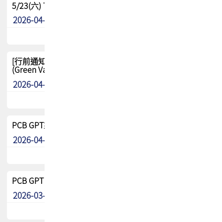
5/23(六) TPCA 2026 大陆高尔夫球联谊赛-苏州中兴
2026-04-29
其他
[行前通知-分組] 4/26(日) TPCA泰國高爾夫球聯誼賽
(Green Valley Country Club)
2026-04-23
其他
PCB GPT來了!! 試營運說明!!
2026-04-20
最新消息
PCB GPT 試營運活動!! 台灣會員專屬試用帳號 開放申請
2026-03-25
最新消息