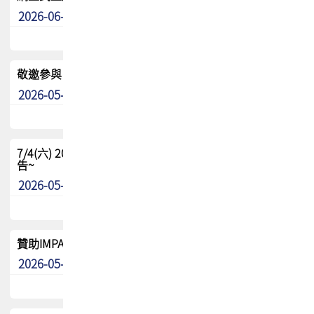
2026-06-24
其他
敬邀參與：TPCA《泰國電路板學院》培訓計畫_2026Ⅱ
2026-05-25
其他
7/4(六) 2026TPCA健康盃羽球聯誼賽 ~成績/中獎名單 公
告~
2026-05-15
最新消息
贊助IMPACT-IAAC 2026 強化品牌影響力與國際曝光機會
2026-05-09
最新消息