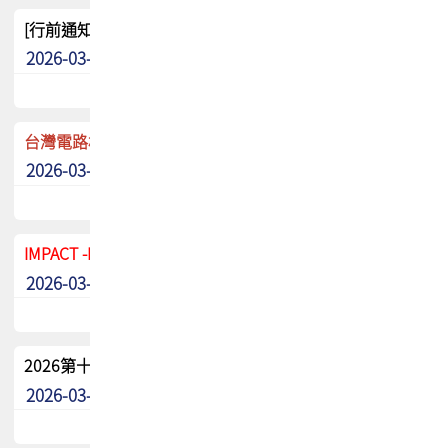
[行前通知]5/8(五) TPCA 2026協會盃高爾夫球聯誼賽
2026-03-20
其他
台灣電路板協會 新任秘書長任命通知
2026-03-13
最新消息
IMPACT -IAAC 2026 徵稿展延至6/30截止! 把握最後機會
2026-03-11
最新消息
2026第十二屆第二次會員大會手冊 電子書下載
2026-03-09
其他