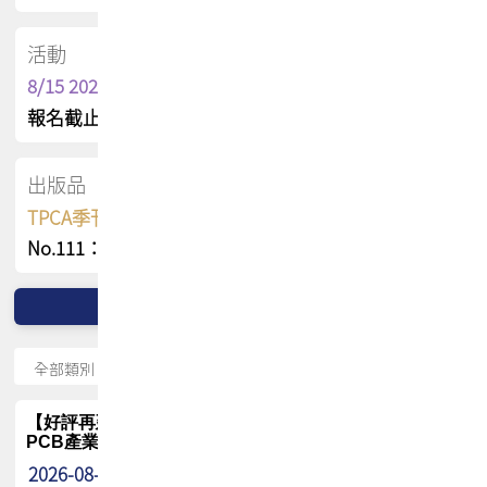
活動
8/15 2026 TPCA健康盃保齡球聯誼賽
報名截止日 : 8/3 活動日期 : 8/15
出版品
TPCA季刊 FREE 線上版
No.111：PCB全球風險布局與韌性
【好評再延長】PCB GPT 全面開放體驗延長到8月!!
PCB產業專屬 AI 知識平台
2026-08-04
最新消息