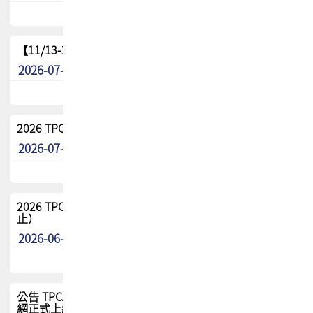
【11/13-15】2026 TPCA 百岳登頂_南橫三星
2026-07-22
最新消息
2026 TPCA中南區會員問卷暨7/31交流餐敘報名
2026-07-08
最新消息
2026 TPCA健康盃保齡球聯誼賽 熱烈報名中（8/3報名截
止）
2026-06-29
最新消息
公告 TPCA 台灣電路板協會官網將迎來新面貌，7/1 新官
網正式上線！