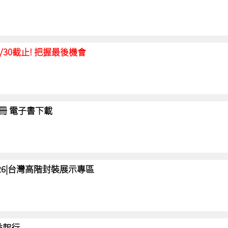
延至6/30截止! 把握最後機會
冊 電子書下載
 2026|台灣高階封裝展示專區
 益起行