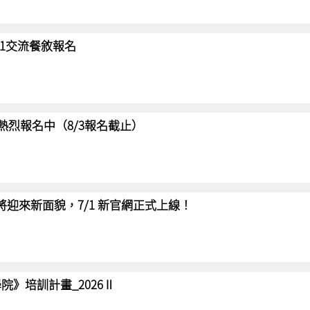
/31交流餐敘報名
賽 熱烈報名中（8/3報名截止）
網將迎來新面貌，7/1 新官網正式上線！
院》培訓計畫_2026Ⅱ