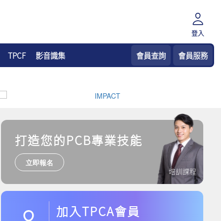
登入
TPCF
影音識集
會員查詢
會員服務
打造您的PCB專業技能
立即報名
培訓課程
加入TPCA會員