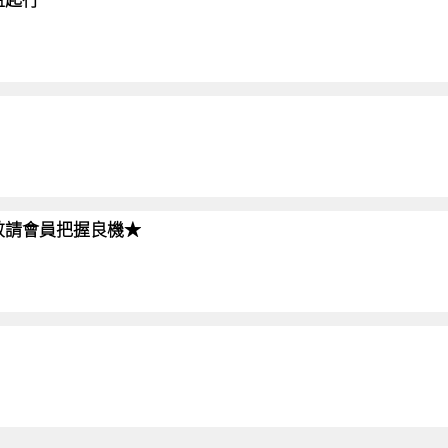
!!敬請會員把握良機★