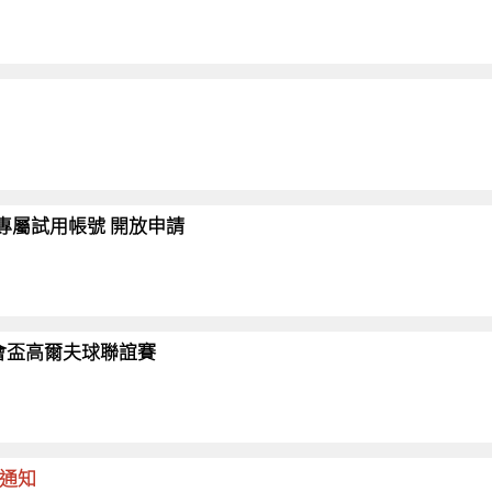
會員專屬試用帳號 開放申請
26協會盃高爾夫球聯誼賽
命通知