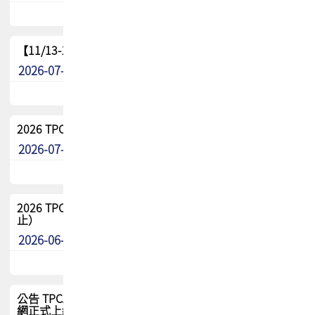
【11/13-15】2026 TPCA 百岳登頂_南橫三星
2026-07-22
最新消息
2026 TPCA中南區會員問卷暨7/31交流餐敘報名
2026-07-08
最新消息
2026 TPCA健康盃保齡球聯誼賽 熱烈報名中（8/3報名截
止）
2026-06-29
最新消息
公告 TPCA 台灣電路板協會官網將迎來新面貌，7/1 新官
網正式上線！