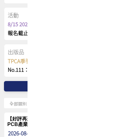
活動
8/15 2026 TPCA健康盃保齡球聯誼賽
報名截止日 : 8/3 活動日期 : 8/15
出版品
TPCA季刊 FREE 線上版
No.111：PCB全球風險布局與韌性
【好評再延長】PCB GPT 全面開放體驗延長到8月!!
PCB產業專屬 AI 知識平台
2026-08-04
最新消息