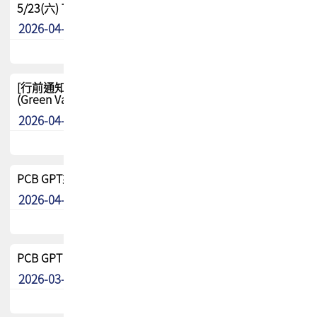
5/23(六) TPCA 2026 大陆高尔夫球联谊赛-苏州中兴
2026-04-29
其他
[行前通知-分組] 4/26(日) TPCA泰國高爾夫球聯誼賽
(Green Valley Country Club)
2026-04-23
其他
PCB GPT來了!! 試營運說明!!
2026-04-20
最新消息
PCB GPT 試營運活動!! 台灣會員專屬試用帳號 開放申請
2026-03-25
最新消息