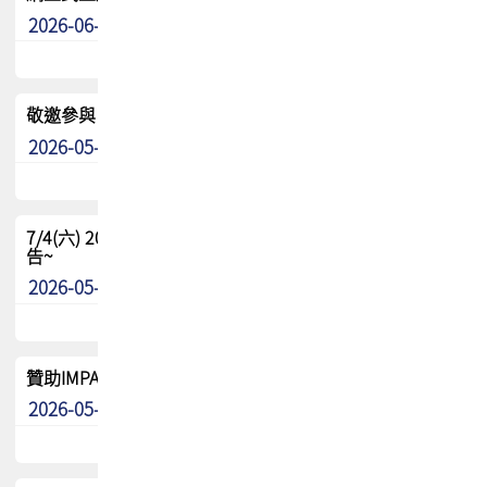
2026-06-24
其他
敬邀參與：TPCA《泰國電路板學院》培訓計畫_2026Ⅱ
2026-05-25
其他
7/4(六) 2026TPCA健康盃羽球聯誼賽 ~成績/中獎名單 公
告~
2026-05-15
最新消息
贊助IMPACT-IAAC 2026 強化品牌影響力與國際曝光機會
2026-05-09
最新消息