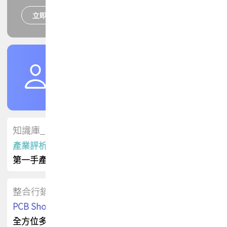
立即報名
培訓課程
加入TPCA會員
了解權益
會員專區
知識庫_會員專屬
產業評析報告
第一手產業資訊
整合行銷
PCB Shop 採購指南
全方位多元曝光方案