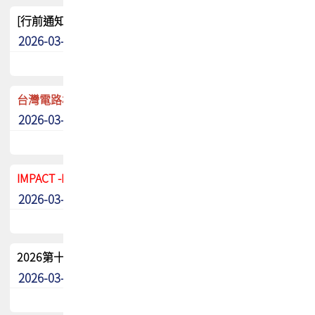
[行前通知]5/8(五) TPCA 2026協會盃高爾夫球聯誼賽
2026-03-20
其他
台灣電路板協會 新任秘書長任命通知
2026-03-13
最新消息
IMPACT -IAAC 2026 徵稿展延至6/30截止! 把握最後機會
2026-03-11
最新消息
2026第十二屆第二次會員大會手冊 電子書下載
2026-03-09
其他