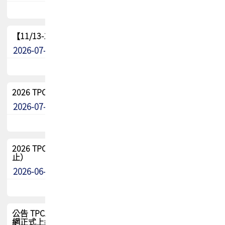
【11/13-15】2026 TPCA 百岳登頂_南橫三星
2026-07-22
最新消息
2026 TPCA中南區會員問卷暨7/31交流餐敘報名
2026-07-08
最新消息
2026 TPCA健康盃保齡球聯誼賽 熱烈報名中（8/3報名截
止）
2026-06-29
最新消息
公告 TPCA 台灣電路板協會官網將迎來新面貌，7/1 新官
網正式上線！