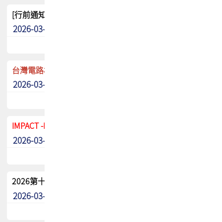
[行前通知]5/8(五) TPCA 2026協會盃高爾夫球聯誼賽
2026-03-20
其他
台灣電路板協會 新任秘書長任命通知
2026-03-13
最新消息
IMPACT -IAAC 2026 徵稿展延至6/30截止! 把握最後機會
2026-03-11
最新消息
2026第十二屆第二次會員大會手冊 電子書下載
2026-03-09
其他