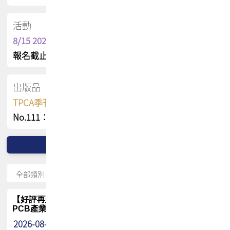
活動
8/15 2026 TPCA健康盃保齡球聯誼賽
報名截止日 : 8/3 活動日期 : 8/15
出版品
TPCA季刊 FREE 線上版
No.111：PCB全球風險布局與韌性
【好評再延長】PCB GPT 全面開放體驗延長到8月!!
PCB產業專屬 AI 知識平台
2026-08-04
最新消息