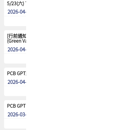
5/23(六) TPCA 2026 大陆高尔夫球联谊赛-苏州中兴
2026-04-29
其他
[行前通知-分組] 4/26(日) TPCA泰國高爾夫球聯誼賽
(Green Valley Country Club)
2026-04-23
其他
PCB GPT來了!! 試營運說明!!
2026-04-20
最新消息
PCB GPT 試營運活動!! 台灣會員專屬試用帳號 開放申請
2026-03-25
最新消息