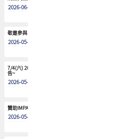
2026-06-24
其他
敬邀參與：TPCA《泰國電路板學院》培訓計畫_2026Ⅱ
2026-05-25
其他
7/4(六) 2026TPCA健康盃羽球聯誼賽 ~成績/中獎名單 公
告~
2026-05-15
最新消息
贊助IMPACT-IAAC 2026 強化品牌影響力與國際曝光機會
2026-05-09
最新消息