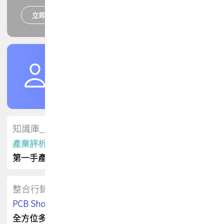
立即報名
培訓課程
加入TPCA會員
了解權益
會員專區
知識庫_會員專屬
產業評析報告
第一手產業資訊
整合行銷
PCB Shop 採購指南
全方位多元曝光方案