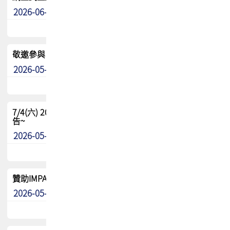
2026-06-24
其他
敬邀參與：TPCA《泰國電路板學院》培訓計畫_2026Ⅱ
2026-05-25
其他
7/4(六) 2026TPCA健康盃羽球聯誼賽 ~成績/中獎名單 公
告~
2026-05-15
最新消息
贊助IMPACT-IAAC 2026 強化品牌影響力與國際曝光機會
2026-05-09
最新消息