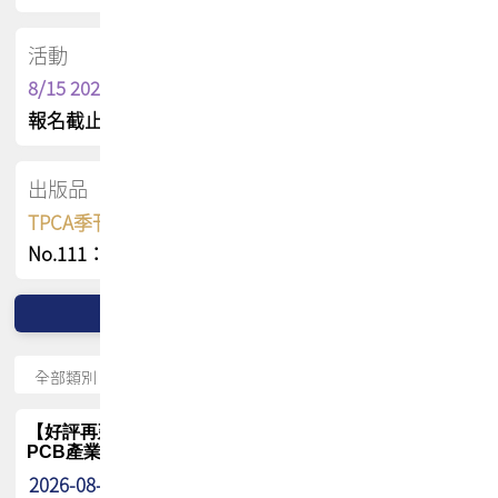
活動
8/15 2026 TPCA健康盃保齡球聯誼賽
報名截止日 : 8/3 活動日期 : 8/15
出版品
TPCA季刊 FREE 線上版
No.111：PCB全球風險布局與韌性
【好評再延長】PCB GPT 全面開放體驗延長到8月!!
PCB產業專屬 AI 知識平台
2026-08-04
最新消息