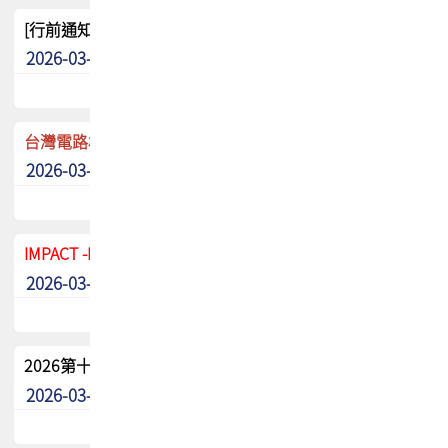
[行前通知]5/8(五) TPCA 2026協會盃高爾夫球聯誼賽
2026-03-20
其他
台灣電路板協會 新任秘書長任命通知
2026-03-13
最新消息
IMPACT -IAAC 2026 徵稿展延至6/30截止! 把握最後機會
2026-03-11
最新消息
2026第十二屆第二次會員大會手冊 電子書下載
2026-03-09
其他