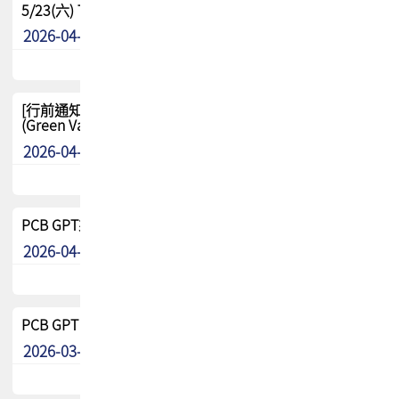
5/23(六) TPCA 2026 大陆高尔夫球联谊赛-苏州中兴
2026-04-29
其他
[行前通知-分組] 4/26(日) TPCA泰國高爾夫球聯誼賽
(Green Valley Country Club)
2026-04-23
其他
PCB GPT來了!! 試營運說明!!
2026-04-20
最新消息
PCB GPT 試營運活動!! 台灣會員專屬試用帳號 開放申請
2026-03-25
最新消息