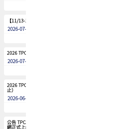
【11/13-15】2026 TPCA 百岳登頂_南橫三星
2026-07-22
最新消息
2026 TPCA中南區會員問卷暨7/31交流餐敘報名
2026-07-08
最新消息
2026 TPCA健康盃保齡球聯誼賽 熱烈報名中（8/3報名截
止）
2026-06-29
最新消息
公告 TPCA 台灣電路板協會官網將迎來新面貌，7/1 新官
網正式上線！