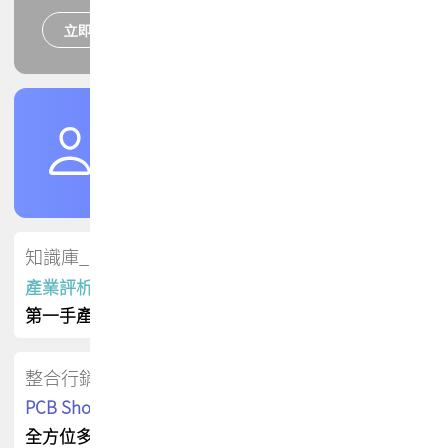
立即報名
培訓課程
加入TPCA會員
了解權益
會員專區
知識庫_會員專屬
產業評析報告
第一手產業資訊
整合行銷
PCB Shop 採購指南
全方位多元曝光方案