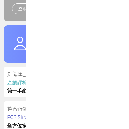
立即報名
培訓課程
加入TPCA會員
了解權益
會員專區
知識庫_會員專屬
產業評析報告
第一手產業資訊
整合行銷
PCB Shop 採購指南
全方位多元曝光方案