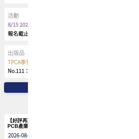
活動
8/15 2026 TPCA健康盃保齡球聯誼賽
報名截止日 : 8/3 活動日期 : 8/15
出版品
TPCA季刊 FREE 線上版
No.111：PCB全球風險布局與韌性
【好評再延長】PCB GPT 全面開放體驗延長到8月!!
PCB產業專屬 AI 知識平台
2026-08-04
最新消息