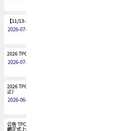
【11/13-15】2026 TPCA 百岳登頂_南橫三星
2026-07-22
最新消息
2026 TPCA中南區會員問卷暨7/31交流餐敘報名
2026-07-08
最新消息
2026 TPCA健康盃保齡球聯誼賽 熱烈報名中（8/3報名截
止）
2026-06-29
最新消息
公告 TPCA 台灣電路板協會官網將迎來新面貌，7/1 新官
網正式上線！