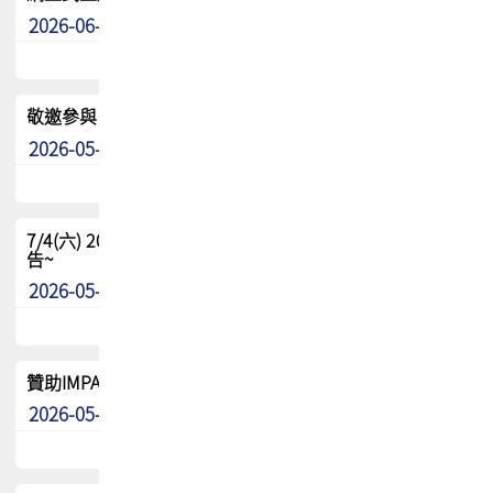
2026-06-24
其他
敬邀參與：TPCA《泰國電路板學院》培訓計畫_2026Ⅱ
2026-05-25
其他
7/4(六) 2026TPCA健康盃羽球聯誼賽 ~成績/中獎名單 公
告~
2026-05-15
最新消息
贊助IMPACT-IAAC 2026 強化品牌影響力與國際曝光機會
2026-05-09
最新消息