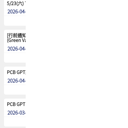
5/23(六) TPCA 2026 大陆高尔夫球联谊赛-苏州中兴
2026-04-29
其他
[行前通知-分組] 4/26(日) TPCA泰國高爾夫球聯誼賽
(Green Valley Country Club)
2026-04-23
其他
PCB GPT來了!! 試營運說明!!
2026-04-20
最新消息
PCB GPT 試營運活動!! 台灣會員專屬試用帳號 開放申請
2026-03-25
最新消息