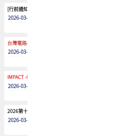
[行前通知]5/8(五) TPCA 2026協會盃高爾夫球聯誼賽
2026-03-20
其他
台灣電路板協會 新任秘書長任命通知
2026-03-13
最新消息
IMPACT -IAAC 2026 徵稿展延至6/30截止! 把握最後機會
2026-03-11
最新消息
2026第十二屆第二次會員大會手冊 電子書下載
2026-03-09
其他