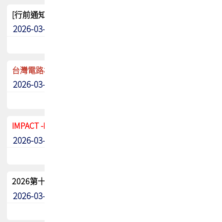
[行前通知]5/8(五) TPCA 2026協會盃高爾夫球聯誼賽
2026-03-20
其他
台灣電路板協會 新任秘書長任命通知
2026-03-13
最新消息
IMPACT -IAAC 2026 徵稿展延至6/30截止! 把握最後機會
2026-03-11
最新消息
2026第十二屆第二次會員大會手冊 電子書下載
2026-03-09
其他