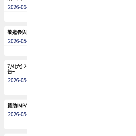
2026-06-24
其他
敬邀參與：TPCA《泰國電路板學院》培訓計畫_2026Ⅱ
2026-05-25
其他
7/4(六) 2026TPCA健康盃羽球聯誼賽 ~成績/中獎名單 公
告~
2026-05-15
最新消息
贊助IMPACT-IAAC 2026 強化品牌影響力與國際曝光機會
2026-05-09
最新消息