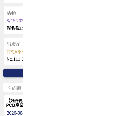
活動
8/15 2026 TPCA健康盃保齡球聯誼賽
報名截止日 : 8/3 活動日期 : 8/15
出版品
TPCA季刊 FREE 線上版
No.111：PCB全球風險布局與韌性
【好評再延長】PCB GPT 全面開放體驗延長到8月!!
PCB產業專屬 AI 知識平台
2026-08-04
最新消息