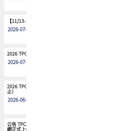
【11/13-15】2026 TPCA 百岳登頂_南橫三星
2026-07-22
最新消息
2026 TPCA中南區會員問卷暨7/31交流餐敘報名
2026-07-08
最新消息
2026 TPCA健康盃保齡球聯誼賽 熱烈報名中（8/3報名截
止）
2026-06-29
最新消息
公告 TPCA 台灣電路板協會官網將迎來新面貌，7/1 新官
網正式上線！