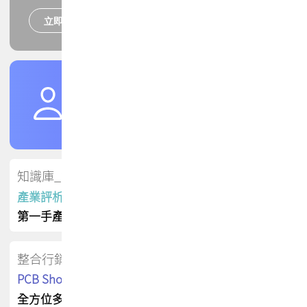
立即報名
培訓課程
加入TPCA會員
了解權益
會員專區
知識庫_會員專屬
產業評析報告
第一手產業資訊
整合行銷
PCB Shop 採購指南
全方位多元曝光方案