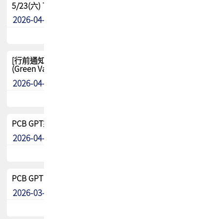
5/23(六) TPCA 2026 大陆高尔夫球联谊赛-苏州中兴
2026-04-29
其他
[行前通知-分組] 4/26(日) TPCA泰國高爾夫球聯誼賽
(Green Valley Country Club)
2026-04-23
其他
PCB GPT來了!! 試營運說明!!
2026-04-20
最新消息
PCB GPT 試營運活動!! 台灣會員專屬試用帳號 開放申請
2026-03-25
最新消息