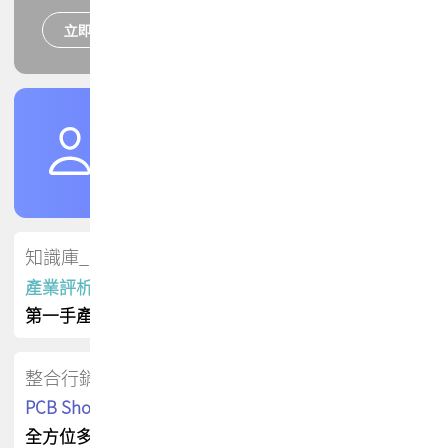
立即報名
培訓課程
加入TPCA會員
了解權益
會員專區
知識庫_會員專屬
產業評析報告
第一手產業資訊
整合行銷
PCB Shop 採購指南
全方位多元曝光方案