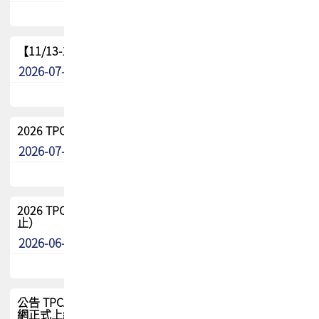
【11/13-15】2026 TPCA 百岳登頂_南橫三星
2026-07-22
最新消息
2026 TPCA中南區會員問卷暨7/31交流餐敘報名
2026-07-08
最新消息
2026 TPCA健康盃保齡球聯誼賽 熱烈報名中（8/3報名截
止）
2026-06-29
最新消息
公告 TPCA 台灣電路板協會官網將迎來新面貌，7/1 新官
網正式上線！