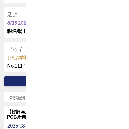
活動
8/15 2026 TPCA健康盃保齡球聯誼賽
報名截止日 : 8/3 活動日期 : 8/15
出版品
TPCA季刊 FREE 線上版
No.111：PCB全球風險布局與韌性
【好評再延長】PCB GPT 全面開放體驗延長到8月!!
PCB產業專屬 AI 知識平台
2026-08-04
最新消息