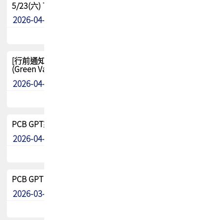
5/23(六) TPCA 2026 大陆高尔夫球联谊赛-苏州中兴
2026-04-29
其他
[行前通知-分組] 4/26(日) TPCA泰國高爾夫球聯誼賽
(Green Valley Country Club)
2026-04-23
其他
PCB GPT來了!! 試營運說明!!
2026-04-20
最新消息
PCB GPT 試營運活動!! 台灣會員專屬試用帳號 開放申請
2026-03-25
最新消息