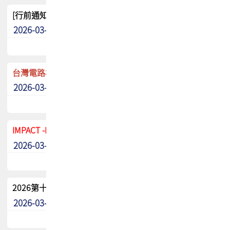
[行前通知]5/8(五) TPCA 2026協會盃高爾夫球聯誼賽
2026-03-20
其他
台灣電路板協會 新任秘書長任命通知
2026-03-13
最新消息
IMPACT -IAAC 2026 徵稿展延至6/30截止! 把握最後機會
2026-03-11
最新消息
2026第十二屆第二次會員大會手冊 電子書下載
2026-03-09
其他