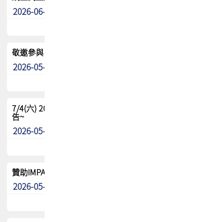
2026-06-24
其他
敬邀參與：TPCA《泰國電路板學院》培訓計畫_2026Ⅱ
2026-05-25
其他
7/4(六) 2026TPCA健康盃羽球聯誼賽 ~成績/中獎名單 公
告~
2026-05-15
最新消息
贊助IMPACT-IAAC 2026 強化品牌影響力與國際曝光機會
2026-05-09
最新消息