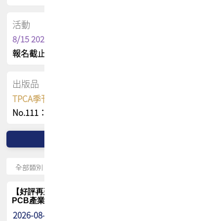
活動
8/15 2026 TPCA健康盃保齡球聯誼賽
報名截止日 : 8/3 活動日期 : 8/15
出版品
TPCA季刊 FREE 線上版
No.111：PCB全球風險布局與韌性
【好評再延長】PCB GPT 全面開放體驗延長到8月!!
PCB產業專屬 AI 知識平台
2026-08-04
最新消息