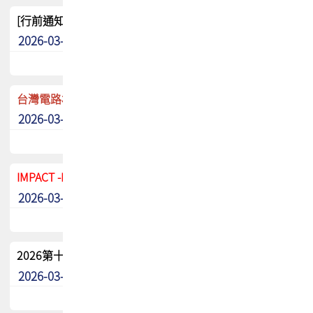
[行前通知]5/8(五) TPCA 2026協會盃高爾夫球聯誼賽
2026-03-20
其他
台灣電路板協會 新任秘書長任命通知
2026-03-13
最新消息
IMPACT -IAAC 2026 徵稿展延至6/30截止! 把握最後機會
2026-03-11
最新消息
2026第十二屆第二次會員大會手冊 電子書下載
2026-03-09
其他