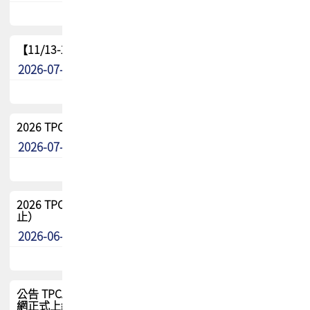
【11/13-15】2026 TPCA 百岳登頂_南橫三星
2026-07-22
最新消息
2026 TPCA中南區會員問卷暨7/31交流餐敘報名
2026-07-08
最新消息
2026 TPCA健康盃保齡球聯誼賽 熱烈報名中（8/3報名截
止）
2026-06-29
最新消息
公告 TPCA 台灣電路板協會官網將迎來新面貌，7/1 新官
網正式上線！