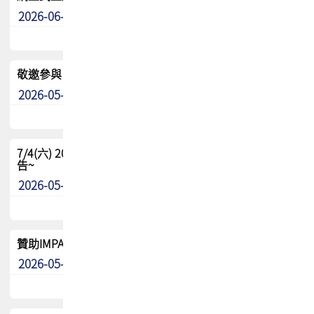
2026-06-24
其他
敬邀參與：TPCA《泰國電路板學院》培訓計畫_2026Ⅱ
2026-05-25
其他
7/4(六) 2026TPCA健康盃羽球聯誼賽 ~成績/中獎名單 公
告~
2026-05-15
最新消息
贊助IMPACT-IAAC 2026 強化品牌影響力與國際曝光機會
2026-05-09
最新消息