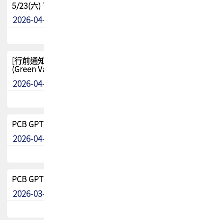
5/23(六) TPCA 2026 大陆高尔夫球联谊赛-苏州中兴
2026-04-29
其他
[行前通知-分組] 4/26(日) TPCA泰國高爾夫球聯誼賽
(Green Valley Country Club)
2026-04-23
其他
PCB GPT來了!! 試營運說明!!
2026-04-20
最新消息
PCB GPT 試營運活動!! 台灣會員專屬試用帳號 開放申請
2026-03-25
最新消息