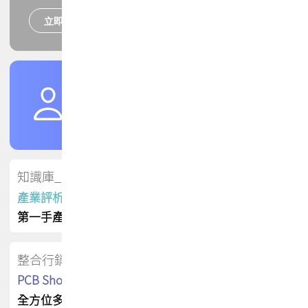
立即報名
培訓課程
加入TPCA會員
了解權益
會員專區
知識庫_會員專屬
產業評析報告
第一手產業資訊
整合行銷
PCB Shop 採購指南
全方位多元曝光方案