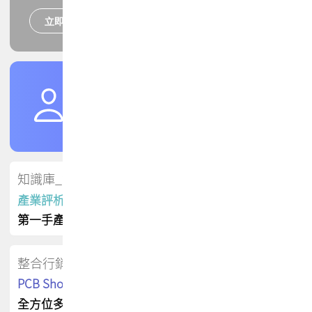
立即報名
培訓課程
加入TPCA會員
了解權益
會員專區
知識庫_會員專屬
產業評析報告
第一手產業資訊
整合行銷
PCB Shop 採購指南
全方位多元曝光方案