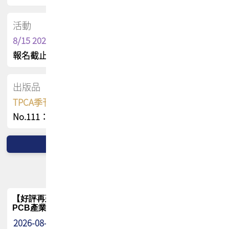
活動
8/15 2026 TPCA健康盃保齡球聯誼賽
報名截止日 : 8/3 活動日期 : 8/15
出版品
TPCA季刊 FREE 線上版
No.111：PCB全球風險布局與韌性
【好評再延長】PCB GPT 全面開放體驗延長到8月!!
PCB產業專屬 AI 知識平台
2026-08-04
最新消息