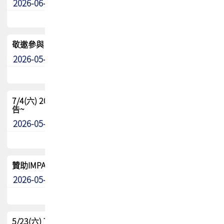
2026-06-24
其他
敬邀參與：TPCA《泰國電路板學院》培訓計畫_2026Ⅱ
2026-05-25
其他
7/4(六) 2026TPCA健康盃羽球聯誼賽 ~成績/中獎名單 公
告~
2026-05-15
最新消息
贊助IMPACT-IAAC 2026 強化品牌影響力與國際曝光機會
2026-05-09
最新消息
5/23(六) TPCA 2026 大陆高尔夫球联谊赛-苏州中兴