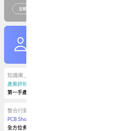
立即報名
培訓課程
加入TPCA會員
了解權益
會員專區
知識庫_會員專屬
產業評析報告
第一手產業資訊
整合行銷
PCB Shop 採購指南
全方位多元曝光方案