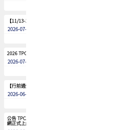
【11/13-15】2026 TPCA 百岳登頂_南橫三星
2026-07-22
最新消息
2026 TPCA中南區會員問卷暨7/31交流餐敘報名
2026-07-08
最新消息
【行前通知】8/15(六) 2026 TPCA健康盃保齡球聯誼賽
2026-06-29
最新消息
公告 TPCA 台灣電路板協會官網將迎來新面貌，7/1 新官
網正式上線！