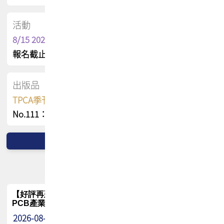
活動
8/15 2026 TPCA健康盃保齡球聯誼賽
報名截止日 : 8/3 活動日期 : 8/15
出版品
TPCA季刊 FREE 線上版
No.111：PCB全球風險布局與韌性
【好評再延長】PCB GPT 全面開放體驗延長到8月!!
PCB產業專屬 AI 知識平台
2026-08-04
最新消息