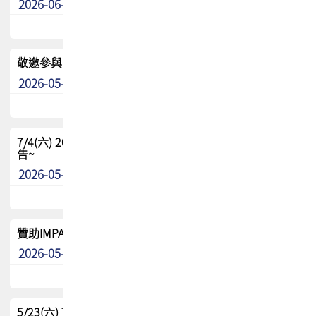
2026-06-24
其他
敬邀參與：TPCA《泰國電路板學院》培訓計畫_2026Ⅱ
2026-05-25
其他
7/4(六) 2026TPCA健康盃羽球聯誼賽 ~成績/中獎名單 公
告~
2026-05-15
最新消息
贊助IMPACT-IAAC 2026 強化品牌影響力與國際曝光機會
2026-05-09
最新消息
5/23(六) TPCA 2026 大陆高尔夫球联谊赛-苏州中兴