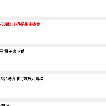
延至6/30截止! 把握最後機會
冊 電子書下載
 2026|台灣高階封裝展示專區
 益起行