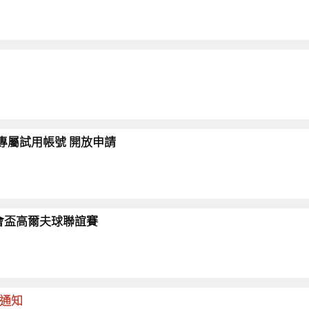
會員專屬試用帳號 開放申請
26協會盃高爾夫球聯誼賽
命通知