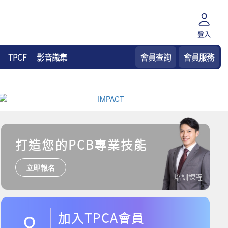
登入
TPCF
影音識集
會員查詢
會員服務
打造您的PCB專業技能
立即報名
培訓課程
加入TPCA會員