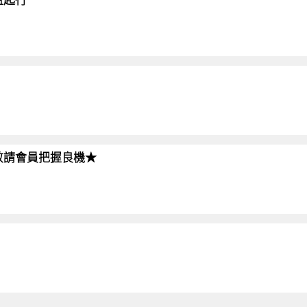
!!敬請會員把握良機★