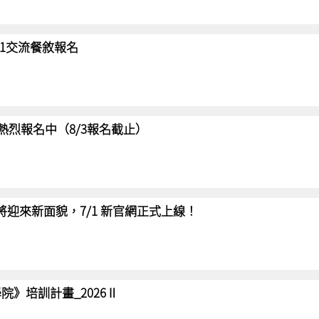
/31交流餐敘報名
賽 熱烈報名中（8/3報名截止）
網將迎來新面貌，7/1 新官網正式上線！
院》培訓計畫_2026Ⅱ