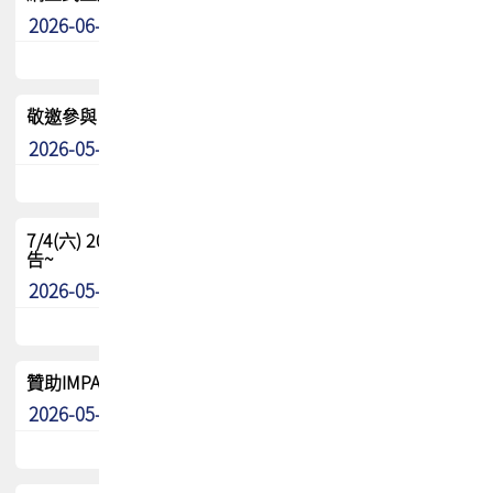
2026-06-24
其他
敬邀參與：TPCA《泰國電路板學院》培訓計畫_2026Ⅱ
2026-05-25
其他
7/4(六) 2026TPCA健康盃羽球聯誼賽 ~成績/中獎名單 公
告~
2026-05-15
最新消息
贊助IMPACT-IAAC 2026 強化品牌影響力與國際曝光機會
2026-05-09
最新消息