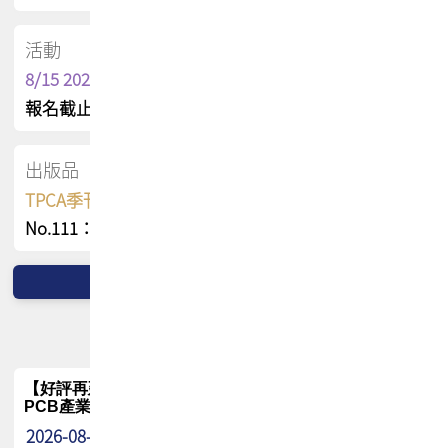
活動
8/15 2026 TPCA健康盃保齡球聯誼賽
報名截止日 : 8/3 活動日期 : 8/15
出版品
TPCA季刊 FREE 線上版
No.111：PCB全球風險布局與韌性
【好評再延長】PCB GPT 全面開放體驗延長到8月!!
PCB產業專屬 AI 知識平台
2026-08-04
最新消息