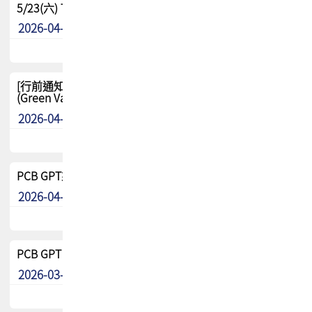
5/23(六) TPCA 2026 大陆高尔夫球联谊赛-苏州中兴
2026-04-29
其他
[行前通知-分組] 4/26(日) TPCA泰國高爾夫球聯誼賽
(Green Valley Country Club)
2026-04-23
其他
PCB GPT來了!! 試營運說明!!
2026-04-20
最新消息
PCB GPT 試營運活動!! 台灣會員專屬試用帳號 開放申請
2026-03-25
最新消息