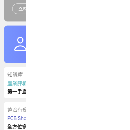
立即報名
培訓課程
加入TPCA會員
了解權益
會員專區
知識庫_會員專屬
產業評析報告
第一手產業資訊
整合行銷
PCB Shop 採購指南
全方位多元曝光方案