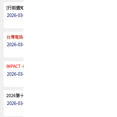
[行前通知]5/8(五) TPCA 2026協會盃高爾夫球聯誼賽
2026-03-20
其他
台灣電路板協會 新任秘書長任命通知
2026-03-13
最新消息
IMPACT -IAAC 2026 徵稿展延至6/30截止! 把握最後機會
2026-03-11
最新消息
2026第十二屆第二次會員大會手冊 電子書下載
2026-03-09
其他