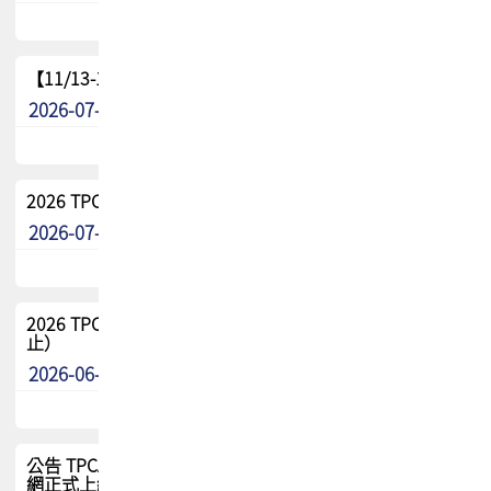
【11/13-15】2026 TPCA 百岳登頂_南橫三星
2026-07-22
最新消息
2026 TPCA中南區會員問卷暨7/31交流餐敘報名
2026-07-08
最新消息
2026 TPCA健康盃保齡球聯誼賽 熱烈報名中（8/3報名截
止）
2026-06-29
最新消息
公告 TPCA 台灣電路板協會官網將迎來新面貌，7/1 新官
網正式上線！