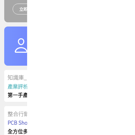
立即報名
培訓課程
加入TPCA會員
了解權益
會員專區
知識庫_會員專屬
產業評析報告
第一手產業資訊
整合行銷
PCB Shop 採購指南
全方位多元曝光方案