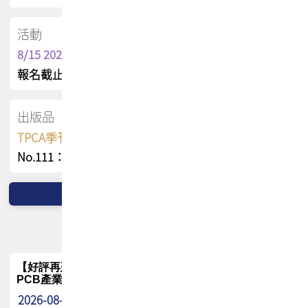
活動
8/15 2026 TPCA健康盃保齡球聯誼賽
報名截止日 : 8/3 活動日期 : 8/15
出版品
TPCA季刊 FREE 線上版
No.111：PCB全球風險布局與韌性
【好評再延長】PCB GPT 全面開放體驗延長到8月!!
PCB產業專屬 AI 知識平台
2026-08-04
最新消息