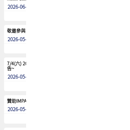
2026-06-24
其他
敬邀參與：TPCA《泰國電路板學院》培訓計畫_2026Ⅱ
2026-05-25
其他
7/4(六) 2026TPCA健康盃羽球聯誼賽 ~成績/中獎名單 公
告~
2026-05-15
最新消息
贊助IMPACT-IAAC 2026 強化品牌影響力與國際曝光機會
2026-05-09
最新消息