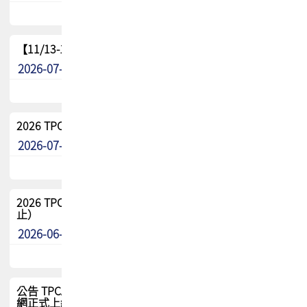
【11/13-15】2026 TPCA 百岳登頂_南橫三星
2026-07-22
最新消息
2026 TPCA中南區會員問卷暨7/31交流餐敘報名
2026-07-08
最新消息
2026 TPCA健康盃保齡球聯誼賽 熱烈報名中（8/3報名截
止）
2026-06-29
最新消息
公告 TPCA 台灣電路板協會官網將迎來新面貌，7/1 新官
網正式上線！