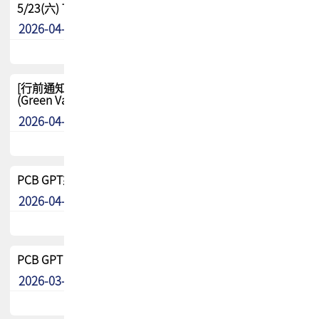
5/23(六) TPCA 2026 大陆高尔夫球联谊赛-苏州中兴
2026-04-29
其他
[行前通知-分組] 4/26(日) TPCA泰國高爾夫球聯誼賽
(Green Valley Country Club)
2026-04-23
其他
PCB GPT來了!! 試營運說明!!
2026-04-20
最新消息
PCB GPT 試營運活動!! 台灣會員專屬試用帳號 開放申請
2026-03-25
最新消息