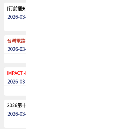
[行前通知]5/8(五) TPCA 2026協會盃高爾夫球聯誼賽
2026-03-20
其他
台灣電路板協會 新任秘書長任命通知
2026-03-13
最新消息
IMPACT -IAAC 2026 徵稿展延至6/30截止! 把握最後機會
2026-03-11
最新消息
2026第十二屆第二次會員大會手冊 電子書下載
2026-03-09
其他