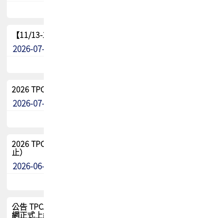
【11/13-15】2026 TPCA 百岳登頂_南橫三星
2026-07-22
最新消息
2026 TPCA中南區會員問卷暨7/31交流餐敘報名
2026-07-08
最新消息
2026 TPCA健康盃保齡球聯誼賽 熱烈報名中（8/3報名截
止）
2026-06-29
最新消息
公告 TPCA 台灣電路板協會官網將迎來新面貌，7/1 新官
網正式上線！