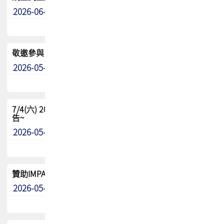
2026-06-24
其他
敬邀參與：TPCA《泰國電路板學院》培訓計畫_2026Ⅱ
2026-05-25
其他
7/4(六) 2026TPCA健康盃羽球聯誼賽 ~成績/中獎名單 公
告~
2026-05-15
最新消息
贊助IMPACT-IAAC 2026 強化品牌影響力與國際曝光機會
2026-05-09
最新消息