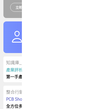
立即報名
培訓課程
加入TPCA會員
了解權益
會員專區
知識庫_會員專屬
產業評析報告
第一手產業資訊
整合行銷
PCB Shop 採購指南
全方位多元曝光方案