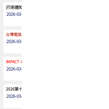
[行前通知]5/8(五) TPCA 2026協會盃高爾夫球聯誼賽
2026-03-20
其他
台灣電路板協會 新任秘書長任命通知
2026-03-13
最新消息
IMPACT -IAAC 2026 徵稿展延至6/30截止! 把握最後機會
2026-03-11
最新消息
2026第十二屆第二次會員大會手冊 電子書下載
2026-03-09
其他