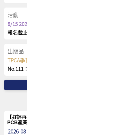
活動
8/15 2026 TPCA健康盃保齡球聯誼賽
報名截止日 : 8/3 活動日期 : 8/15
出版品
TPCA季刊 FREE 線上版
No.111：PCB全球風險布局與韌性
【好評再延長】PCB GPT 全面開放體驗延長到8月!!
PCB產業專屬 AI 知識平台
2026-08-04
最新消息