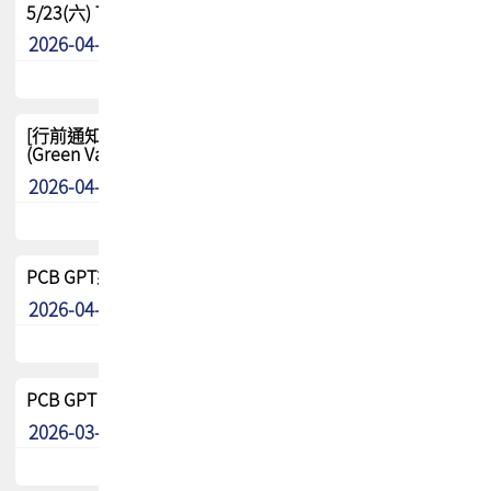
5/23(六) TPCA 2026 大陆高尔夫球联谊赛-苏州中兴
2026-04-29
其他
[行前通知-分組] 4/26(日) TPCA泰國高爾夫球聯誼賽
(Green Valley Country Club)
2026-04-23
其他
PCB GPT來了!! 試營運說明!!
2026-04-20
最新消息
PCB GPT 試營運活動!! 台灣會員專屬試用帳號 開放申請
2026-03-25
最新消息