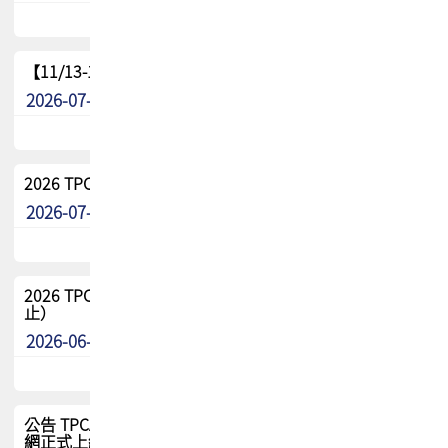
【11/13-15】2026 TPCA 百岳登頂_南橫三星
2026-07-22
最新消息
2026 TPCA中南區會員問卷暨7/31交流餐敘報名
2026-07-08
最新消息
2026 TPCA健康盃保齡球聯誼賽 熱烈報名中（8/3報名截
止）
2026-06-29
最新消息
公告 TPCA 台灣電路板協會官網將迎來新面貌，7/1 新官
網正式上線！