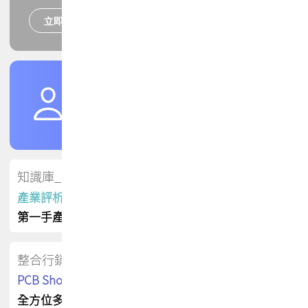
立即報名
培訓課程
加入TPCA會員
了解權益
會員專區
知識庫_會員專屬
產業評析報告
第一手產業資訊
整合行銷
PCB Shop 採購指南
全方位多元曝光方案