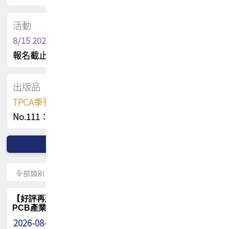
活動
8/15 2026 TPCA健康盃保齡球聯誼賽
報名截止日 : 8/3 活動日期 : 8/15
出版品
TPCA季刊 FREE 線上版
No.111：PCB全球風險布局與韌性
【好評再延長】PCB GPT 全面開放體驗延長到8月!!
PCB產業專屬 AI 知識平台
2026-08-04
最新消息