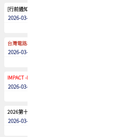
[行前通知]5/8(五) TPCA 2026協會盃高爾夫球聯誼賽
2026-03-20
其他
台灣電路板協會 新任秘書長任命通知
2026-03-13
最新消息
IMPACT -IAAC 2026 徵稿展延至6/30截止! 把握最後機會
2026-03-11
最新消息
2026第十二屆第二次會員大會手冊 電子書下載
2026-03-09
其他