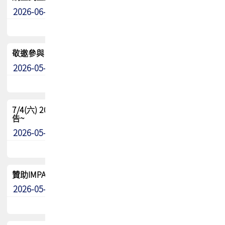
2026-06-24
其他
敬邀參與：TPCA《泰國電路板學院》培訓計畫_2026Ⅱ
2026-05-25
其他
7/4(六) 2026TPCA健康盃羽球聯誼賽 ~成績/中獎名單 公
告~
2026-05-15
最新消息
贊助IMPACT-IAAC 2026 強化品牌影響力與國際曝光機會
2026-05-09
最新消息