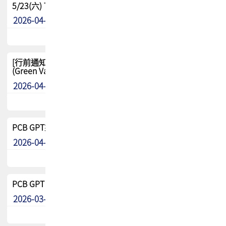
5/23(六) TPCA 2026 大陆高尔夫球联谊赛-苏州中兴
2026-04-29
其他
[行前通知-分組] 4/26(日) TPCA泰國高爾夫球聯誼賽
(Green Valley Country Club)
2026-04-23
其他
PCB GPT來了!! 試營運說明!!
2026-04-20
最新消息
PCB GPT 試營運活動!! 台灣會員專屬試用帳號 開放申請
2026-03-25
最新消息