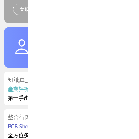
立即報名
培訓課程
加入TPCA會員
了解權益
會員專區
知識庫_會員專屬
產業評析報告
第一手產業資訊
整合行銷
PCB Shop 採購指南
全方位多元曝光方案