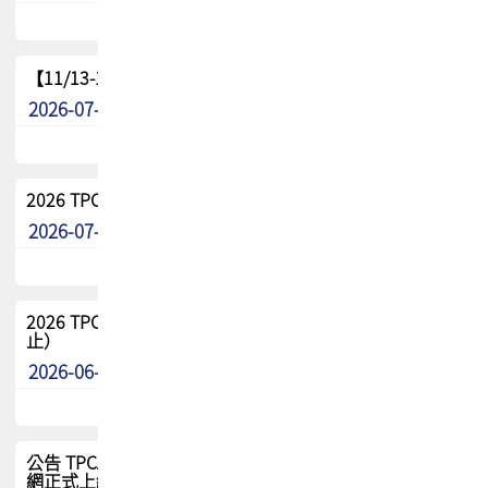
【11/13-15】2026 TPCA 百岳登頂_南橫三星
2026-07-22
最新消息
2026 TPCA中南區會員問卷暨7/31交流餐敘報名
2026-07-08
最新消息
2026 TPCA健康盃保齡球聯誼賽 熱烈報名中（8/3報名截
止）
2026-06-29
最新消息
公告 TPCA 台灣電路板協會官網將迎來新面貌，7/1 新官
網正式上線！