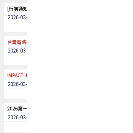
[行前通知]5/8(五) TPCA 2026協會盃高爾夫球聯誼賽
2026-03-20
其他
台灣電路板協會 新任秘書長任命通知
2026-03-13
最新消息
IMPACT -IAAC 2026 徵稿展延至6/30截止! 把握最後機會
2026-03-11
最新消息
2026第十二屆第二次會員大會手冊 電子書下載
2026-03-09
其他