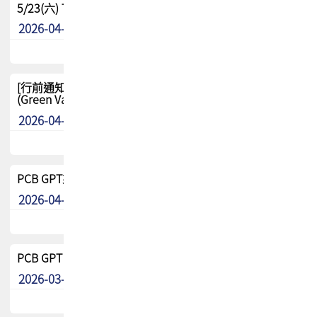
5/23(六) TPCA 2026 大陆高尔夫球联谊赛-苏州中兴
2026-04-29
其他
[行前通知-分組] 4/26(日) TPCA泰國高爾夫球聯誼賽
(Green Valley Country Club)
2026-04-23
其他
PCB GPT來了!! 試營運說明!!
2026-04-20
最新消息
PCB GPT 試營運活動!! 台灣會員專屬試用帳號 開放申請
2026-03-25
最新消息