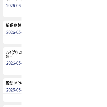
2026-06-24
其他
敬邀參與：TPCA《泰國電路板學院》培訓計畫_2026Ⅱ
2026-05-25
其他
7/4(六) 2026TPCA健康盃羽球聯誼賽 ~成績/中獎名單 公
告~
2026-05-15
最新消息
贊助IMPACT-IAAC 2026 強化品牌影響力與國際曝光機會
2026-05-09
最新消息