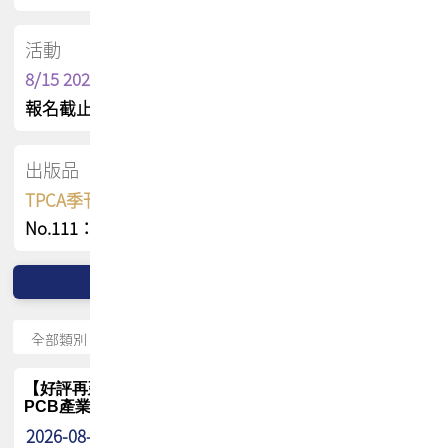
活動
8/15 2026 TPCA健康盃保齡球聯誼賽
報名截止日 : 8/3 活動日期 : 8/15
出版品
TPCA季刊 FREE 線上版
No.111：PCB全球風險布局與韌性
【好評再延長】PCB GPT 全面開放體驗延長到8月!!
PCB產業專屬 AI 知識平台
2026-08-04
最新消息