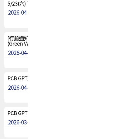
5/23(六) TPCA 2026 大陆高尔夫球联谊赛-苏州中兴
2026-04-29
其他
[行前通知-分組] 4/26(日) TPCA泰國高爾夫球聯誼賽
(Green Valley Country Club)
2026-04-23
其他
PCB GPT來了!! 試營運說明!!
2026-04-20
最新消息
PCB GPT 試營運活動!! 台灣會員專屬試用帳號 開放申請
2026-03-25
最新消息