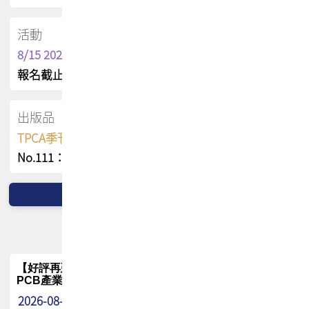
活動
8/15 2026 TPCA健康盃保齡球聯誼賽
報名截止日 : 8/3 活動日期 : 8/15
出版品
TPCA季刊 FREE 線上版
No.111：PCB全球風險布局與韌性
【好評再延長】PCB GPT 全面開放體驗延長到8月!!
PCB產業專屬 AI 知識平台
2026-08-04
最新消息