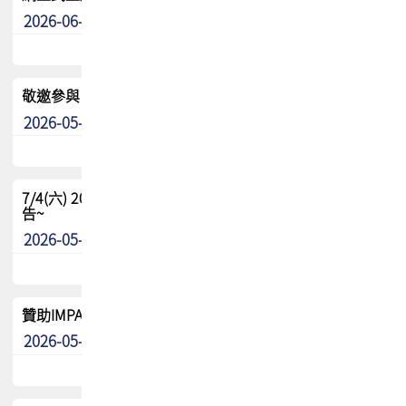
2026-06-24
其他
敬邀參與：TPCA《泰國電路板學院》培訓計畫_2026Ⅱ
2026-05-25
其他
7/4(六) 2026TPCA健康盃羽球聯誼賽 ~成績/中獎名單 公
告~
2026-05-15
最新消息
贊助IMPACT-IAAC 2026 強化品牌影響力與國際曝光機會
2026-05-09
最新消息