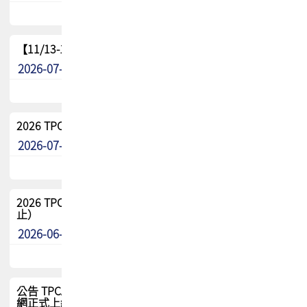
【11/13-15】2026 TPCA 百岳登頂_南橫三星
2026-07-22
最新消息
2026 TPCA中南區會員問卷暨7/31交流餐敘報名
2026-07-08
最新消息
2026 TPCA健康盃保齡球聯誼賽 熱烈報名中（8/3報名截
止）
2026-06-29
最新消息
公告 TPCA 台灣電路板協會官網將迎來新面貌，7/1 新官
網正式上線！