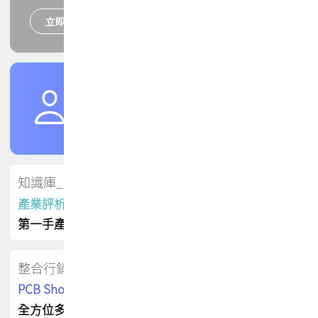
立即報名
培訓課程
加入TPCA會員
了解權益
會員專區
知識庫_會員專屬
產業評析報告
第一手產業資訊
整合行銷
PCB Shop 採購指南
全方位多元曝光方案