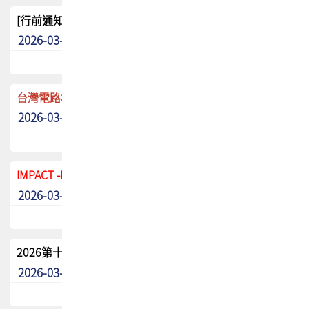
[行前通知]5/8(五) TPCA 2026協會盃高爾夫球聯誼賽
2026-03-20
其他
台灣電路板協會 新任秘書長任命通知
2026-03-13
最新消息
IMPACT -IAAC 2026 徵稿展延至6/30截止! 把握最後機會
2026-03-11
最新消息
2026第十二屆第二次會員大會手冊 電子書下載
2026-03-09
其他