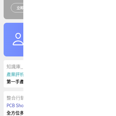
立即報名
培訓課程
加入TPCA會員
了解權益
會員專區
知識庫_會員專屬
產業評析報告
第一手產業資訊
整合行銷
PCB Shop 採購指南
全方位多元曝光方案