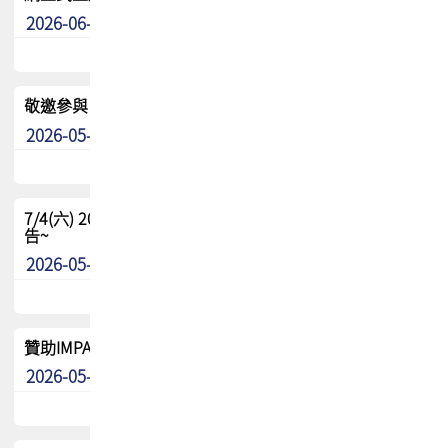
2026-06-24
其他
敬邀參與：TPCA《泰國電路板學院》培訓計畫_2026Ⅱ
2026-05-25
其他
7/4(六) 2026TPCA健康盃羽球聯誼賽 ~成績/中獎名單 公
告~
2026-05-15
最新消息
贊助IMPACT-IAAC 2026 強化品牌影響力與國際曝光機會
2026-05-09
最新消息