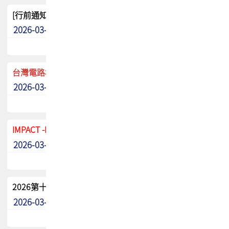
[行前通知]5/8(五) TPCA 2026協會盃高爾夫球聯誼賽
2026-03-20
其他
台灣電路板協會 新任秘書長任命通知
2026-03-13
最新消息
IMPACT -IAAC 2026 徵稿展延至6/30截止! 把握最後機會
2026-03-11
最新消息
2026第十二屆第二次會員大會手冊 電子書下載
2026-03-09
其他