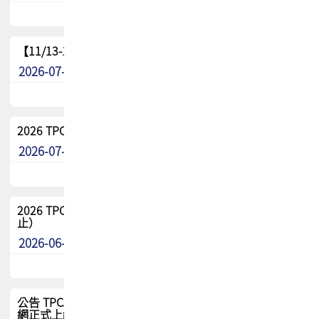
【11/13-15】2026 TPCA 百岳登頂_南橫三星
2026-07-22
最新消息
2026 TPCA中南區會員問卷暨7/31交流餐敘報名
2026-07-08
最新消息
2026 TPCA健康盃保齡球聯誼賽 熱烈報名中（8/3報名截
止）
2026-06-29
最新消息
公告 TPCA 台灣電路板協會官網將迎來新面貌，7/1 新官
網正式上線！