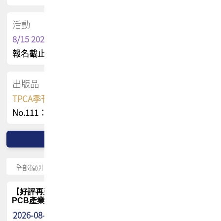
活動
8/15 2026 TPCA健康盃保齡球聯誼賽
報名截止日 : 8/3 活動日期 : 8/15
出版品
TPCA季刊 FREE 線上版
No.111：PCB全球風險布局與韌性
【好評再延長】PCB GPT 全面開放體驗延長到8月!!
PCB產業專屬 AI 知識平台
2026-08-04
最新消息