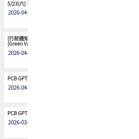
5/23(六) TPCA 2026 大陆高尔夫球联谊赛-苏州中兴
2026-04-29
其他
[行前通知-分組] 4/26(日) TPCA泰國高爾夫球聯誼賽
(Green Valley Country Club)
2026-04-23
其他
PCB GPT來了!! 試營運說明!!
2026-04-20
最新消息
PCB GPT 試營運活動!! 台灣會員專屬試用帳號 開放申請
2026-03-25
最新消息