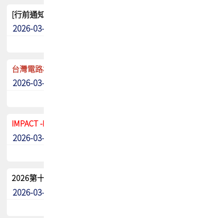
[行前通知]5/8(五) TPCA 2026協會盃高爾夫球聯誼賽
2026-03-20
其他
台灣電路板協會 新任秘書長任命通知
2026-03-13
最新消息
IMPACT -IAAC 2026 徵稿展延至6/30截止! 把握最後機會
2026-03-11
最新消息
2026第十二屆第二次會員大會手冊 電子書下載
2026-03-09
其他