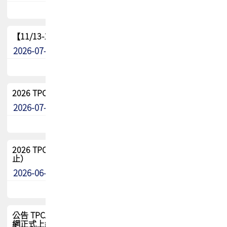
【11/13-15】2026 TPCA 百岳登頂_南橫三星
2026-07-22
最新消息
2026 TPCA中南區會員問卷暨7/31交流餐敘報名
2026-07-08
最新消息
2026 TPCA健康盃保齡球聯誼賽 熱烈報名中（8/3報名截
止）
2026-06-29
最新消息
公告 TPCA 台灣電路板協會官網將迎來新面貌，7/1 新官
網正式上線！