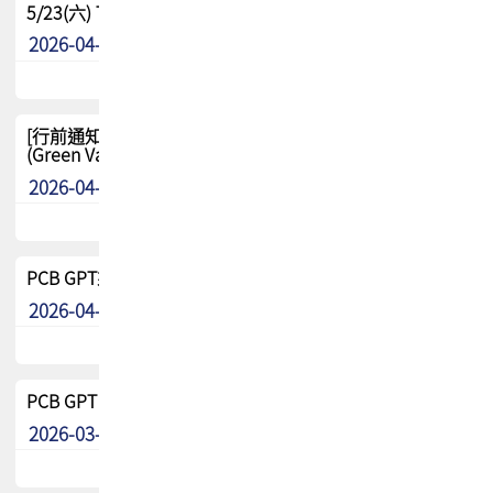
5/23(六) TPCA 2026 大陆高尔夫球联谊赛-苏州中兴
2026-04-29
其他
[行前通知-分組] 4/26(日) TPCA泰國高爾夫球聯誼賽
(Green Valley Country Club)
2026-04-23
其他
PCB GPT來了!! 試營運說明!!
2026-04-20
最新消息
PCB GPT 試營運活動!! 台灣會員專屬試用帳號 開放申請
2026-03-25
最新消息