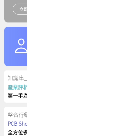
立即報名
培訓課程
加入TPCA會員
了解權益
會員專區
知識庫_會員專屬
產業評析報告
第一手產業資訊
整合行銷
PCB Shop 採購指南
全方位多元曝光方案