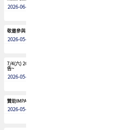
2026-06-24
其他
敬邀參與：TPCA《泰國電路板學院》培訓計畫_2026Ⅱ
2026-05-25
其他
7/4(六) 2026TPCA健康盃羽球聯誼賽 ~成績/中獎名單 公
告~
2026-05-15
最新消息
贊助IMPACT-IAAC 2026 強化品牌影響力與國際曝光機會
2026-05-09
最新消息