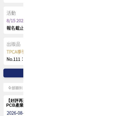
活動
8/15 2026 TPCA健康盃保齡球聯誼賽
報名截止日 : 8/3 活動日期 : 8/15
出版品
TPCA季刊 FREE 線上版
No.111：PCB全球風險布局與韌性
【好評再延長】PCB GPT 全面開放體驗延長到8月!!
PCB產業專屬 AI 知識平台
2026-08-04
最新消息