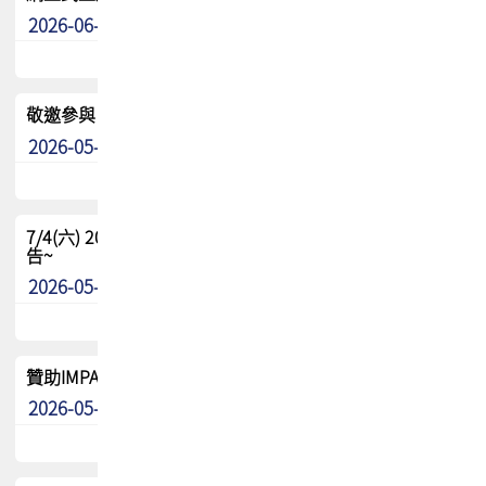
2026-06-24
其他
敬邀參與：TPCA《泰國電路板學院》培訓計畫_2026Ⅱ
2026-05-25
其他
7/4(六) 2026TPCA健康盃羽球聯誼賽 ~成績/中獎名單 公
告~
2026-05-15
最新消息
贊助IMPACT-IAAC 2026 強化品牌影響力與國際曝光機會
2026-05-09
最新消息