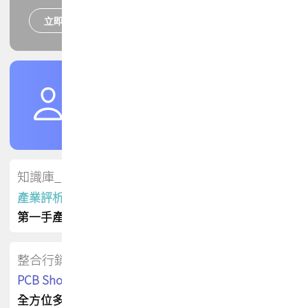
立即報名
培訓課程
加入TPCA會員
了解權益
會員專區
知識庫_會員專屬
產業評析報告
第一手產業資訊
整合行銷
PCB Shop 採購指南
全方位多元曝光方案