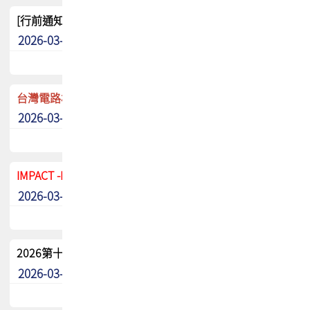
[行前通知]5/8(五) TPCA 2026協會盃高爾夫球聯誼賽
2026-03-20
其他
台灣電路板協會 新任秘書長任命通知
2026-03-13
最新消息
IMPACT -IAAC 2026 徵稿展延至6/30截止! 把握最後機會
2026-03-11
最新消息
2026第十二屆第二次會員大會手冊 電子書下載
2026-03-09
其他