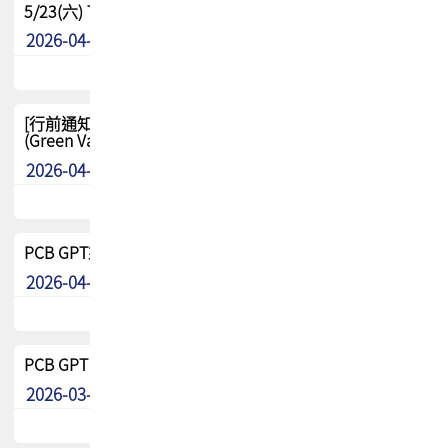
5/23(六) TPCA 2026 大陆高尔夫球联谊赛-苏州中兴
2026-04-29
其他
[行前通知-分組] 4/26(日) TPCA泰國高爾夫球聯誼賽
(Green Valley Country Club)
2026-04-23
其他
PCB GPT來了!! 試營運說明!!
2026-04-20
最新消息
PCB GPT 試營運活動!! 台灣會員專屬試用帳號 開放申請
2026-03-25
最新消息