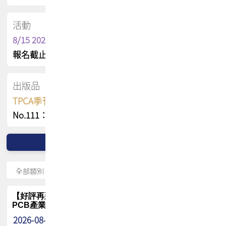
活動
8/15 2026 TPCA健康盃保齡球聯誼賽
報名截止日 : 8/3 活動日期 : 8/15
出版品
TPCA季刊 FREE 線上版
No.111：PCB全球風險布局與韌性
【好評再延長】PCB GPT 全面開放體驗延長到8月!!
PCB產業專屬 AI 知識平台
2026-08-04
最新消息