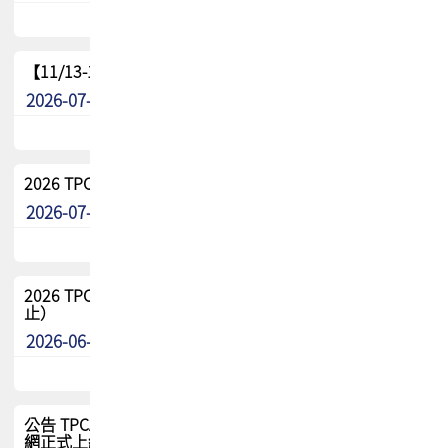
【11/13-15】2026 TPCA 百岳登頂_南橫三星
2026-07-22
最新消息
2026 TPCA中南區會員問卷暨7/31交流餐敘報名
2026-07-08
最新消息
2026 TPCA健康盃保齡球聯誼賽 熱烈報名中（8/3報名截
止）
2026-06-29
最新消息
公告 TPCA 台灣電路板協會官網將迎來新面貌，7/1 新官
網正式上線！