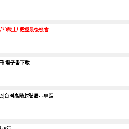
延至6/30截止! 把握最後機會
冊 電子書下載
 2026|台灣高階封裝展示專區
 益起行