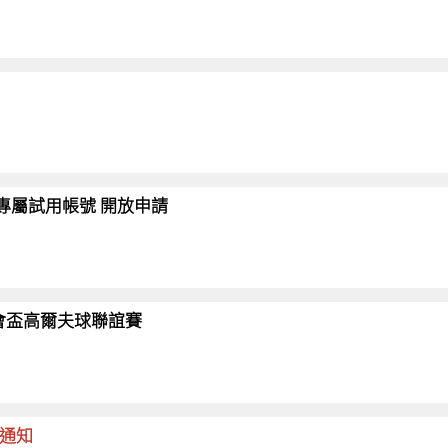
會員專屬試用帳號 開放申請
26協會盃高爾夫球聯誼賽
命通知