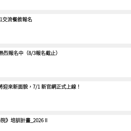
/31交流餐敘報名
賽 熱烈報名中（8/3報名截止）
網將迎來新面貌，7/1 新官網正式上線！
院》培訓計畫_2026Ⅱ