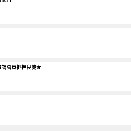
!!敬請會員把握良機★