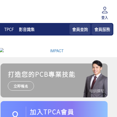
登入
TPCF
影音識集
會員查詢
會員服務
打造您的PCB專業技能
立即報名
培訓課程
加入TPCA會員