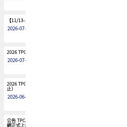
【11/13-15】2026 TPCA 百岳登頂_南橫三星
2026-07-22
最新消息
2026 TPCA中南區會員問卷暨7/31交流餐敘報名
2026-07-08
最新消息
2026 TPCA健康盃保齡球聯誼賽 熱烈報名中（8/3報名截
止）
2026-06-29
最新消息
公告 TPCA 台灣電路板協會官網將迎來新面貌，7/1 新官
網正式上線！