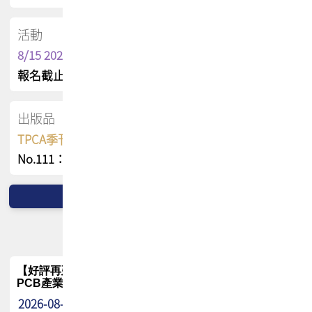
活動
8/15 2026 TPCA健康盃保齡球聯誼賽
報名截止日 : 8/3 活動日期 : 8/15
出版品
TPCA季刊 FREE 線上版
No.111：PCB全球風險布局與韌性
【好評再延長】PCB GPT 全面開放體驗延長到8月!!
PCB產業專屬 AI 知識平台
2026-08-04
最新消息