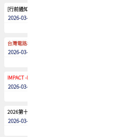
[行前通知]5/8(五) TPCA 2026協會盃高爾夫球聯誼賽
2026-03-20
其他
台灣電路板協會 新任秘書長任命通知
2026-03-13
最新消息
IMPACT -IAAC 2026 徵稿展延至6/30截止! 把握最後機會
2026-03-11
最新消息
2026第十二屆第二次會員大會手冊 電子書下載
2026-03-09
其他