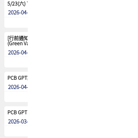
5/23(六) TPCA 2026 大陆高尔夫球联谊赛-苏州中兴
2026-04-29
其他
[行前通知-分組] 4/26(日) TPCA泰國高爾夫球聯誼賽
(Green Valley Country Club)
2026-04-23
其他
PCB GPT來了!! 試營運說明!!
2026-04-20
最新消息
PCB GPT 試營運活動!! 台灣會員專屬試用帳號 開放申請
2026-03-25
最新消息