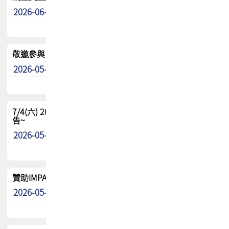
2026-06-24
其他
敬邀參與：TPCA《泰國電路板學院》培訓計畫_2026Ⅱ
2026-05-25
其他
7/4(六) 2026TPCA健康盃羽球聯誼賽 ~成績/中獎名單 公
告~
2026-05-15
最新消息
贊助IMPACT-IAAC 2026 強化品牌影響力與國際曝光機會
2026-05-09
最新消息