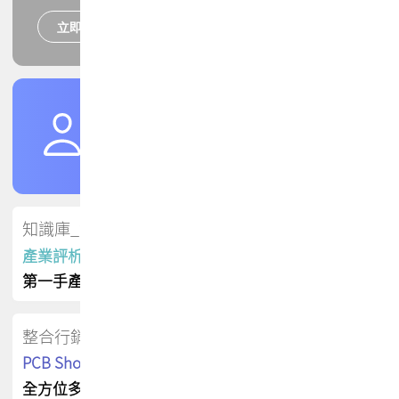
立即報名
培訓課程
加入TPCA會員
了解權益
會員專區
知識庫_會員專屬
產業評析報告
第一手產業資訊
整合行銷
PCB Shop 採購指南
全方位多元曝光方案