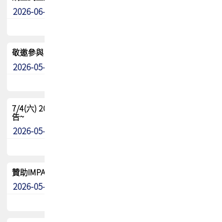
2026-06-24
其他
敬邀參與：TPCA《泰國電路板學院》培訓計畫_2026Ⅱ
2026-05-25
其他
7/4(六) 2026TPCA健康盃羽球聯誼賽 ~成績/中獎名單 公
告~
2026-05-15
最新消息
贊助IMPACT-IAAC 2026 強化品牌影響力與國際曝光機會
2026-05-09
最新消息