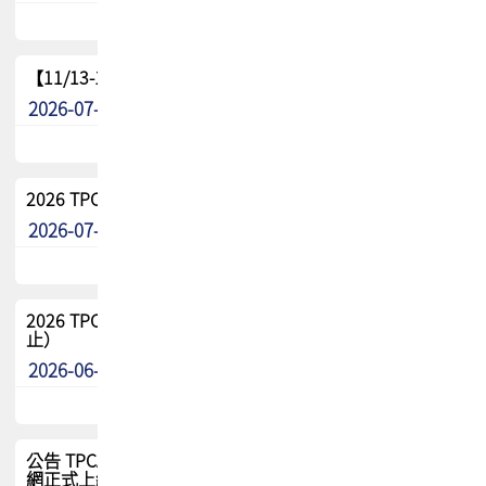
【11/13-15】2026 TPCA 百岳登頂_南橫三星
2026-07-22
最新消息
2026 TPCA中南區會員問卷暨7/31交流餐敘報名
2026-07-08
最新消息
2026 TPCA健康盃保齡球聯誼賽 熱烈報名中（8/3報名截
止）
2026-06-29
最新消息
公告 TPCA 台灣電路板協會官網將迎來新面貌，7/1 新官
網正式上線！