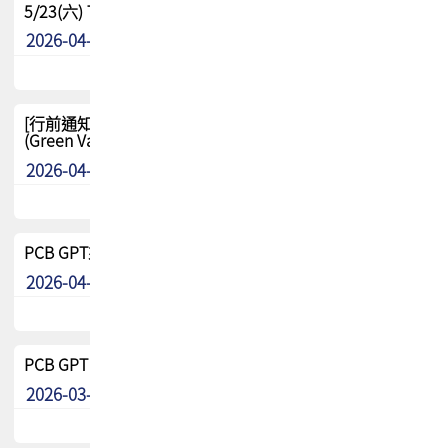
5/23(六) TPCA 2026 大陆高尔夫球联谊赛-苏州中兴
2026-04-29
其他
[行前通知-分組] 4/26(日) TPCA泰國高爾夫球聯誼賽
(Green Valley Country Club)
2026-04-23
其他
PCB GPT來了!! 試營運說明!!
2026-04-20
最新消息
PCB GPT 試營運活動!! 台灣會員專屬試用帳號 開放申請
2026-03-25
最新消息