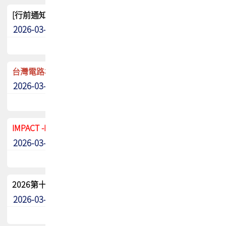
[行前通知]5/8(五) TPCA 2026協會盃高爾夫球聯誼賽
2026-03-20
其他
台灣電路板協會 新任秘書長任命通知
2026-03-13
最新消息
IMPACT -IAAC 2026 徵稿展延至6/30截止! 把握最後機會
2026-03-11
最新消息
2026第十二屆第二次會員大會手冊 電子書下載
2026-03-09
其他