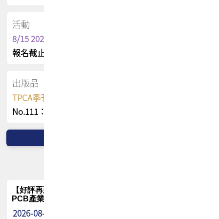
活動
8/15 2026 TPCA健康盃保齡球聯誼賽
報名截止日 : 8/3 活動日期 : 8/15
出版品
TPCA季刊 FREE 線上版
No.111：PCB全球風險布局與韌性
【好評再延長】PCB GPT 全面開放體驗延長到8月!!
PCB產業專屬 AI 知識平台
2026-08-04
最新消息