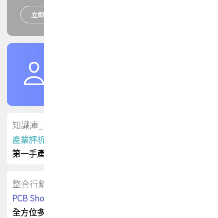
立即報名
培訓課程
加入TPCA會員
了解權益
會員專區
知識庫_會員專屬
產業評析報告
第一手產業資訊
整合行銷
PCB Shop 採購指南
全方位多元曝光方案