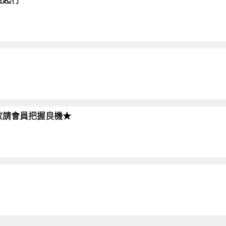
!!敬請會員把握良機★