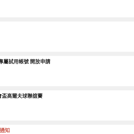
會員專屬試用帳號 開放申請
26協會盃高爾夫球聯誼賽
命通知