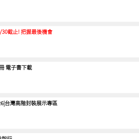
延至6/30截止! 把握最後機會
冊 電子書下載
 2026|台灣高階封裝展示專區
 益起行