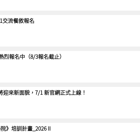
/31交流餐敘報名
賽 熱烈報名中（8/3報名截止）
網將迎來新面貌，7/1 新官網正式上線！
院》培訓計畫_2026Ⅱ