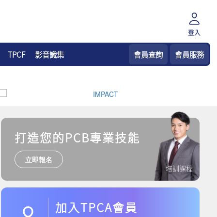
登入
TPCF
影音識集
會員查詢
會員服務
打造您的PCB專業技能
立即報名
培訓課程
加入TPCA會員