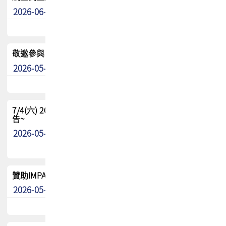
2026-06-24
其他
敬邀參與：TPCA《泰國電路板學院》培訓計畫_2026Ⅱ
2026-05-25
其他
7/4(六) 2026TPCA健康盃羽球聯誼賽 ~成績/中獎名單 公
告~
2026-05-15
最新消息
贊助IMPACT-IAAC 2026 強化品牌影響力與國際曝光機會
2026-05-09
最新消息