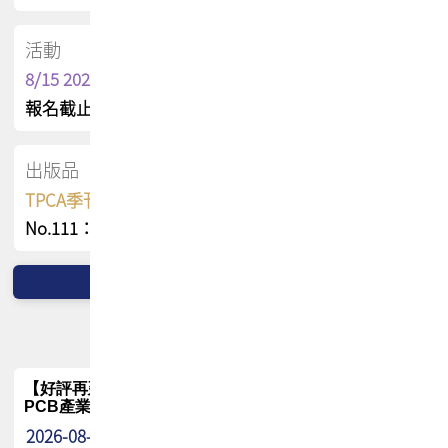
活動
8/15 2026 TPCA健康盃保齡球聯誼賽
報名截止日 : 8/3 活動日期 : 8/15
出版品
TPCA季刊 FREE 線上版
No.111：PCB全球風險布局與韌性
【好評再延長】PCB GPT 全面開放體驗延長到8月!!
PCB產業專屬 AI 知識平台
2026-08-04
最新消息