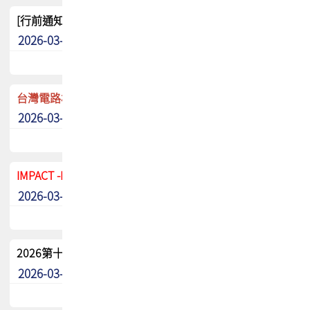
[行前通知]5/8(五) TPCA 2026協會盃高爾夫球聯誼賽
2026-03-20
其他
台灣電路板協會 新任秘書長任命通知
2026-03-13
最新消息
IMPACT -IAAC 2026 徵稿展延至6/30截止! 把握最後機會
2026-03-11
最新消息
2026第十二屆第二次會員大會手冊 電子書下載
2026-03-09
其他