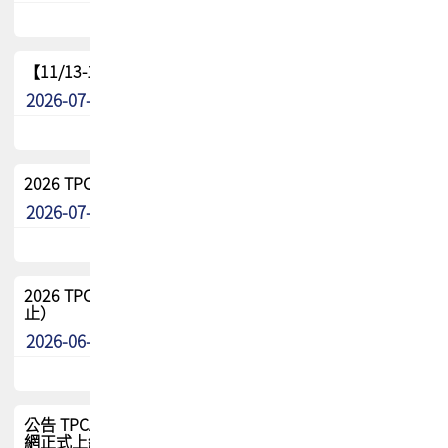
【11/13-15】2026 TPCA 百岳登頂_南橫三星
2026-07-22
最新消息
2026 TPCA中南區會員問卷暨7/31交流餐敘報名
2026-07-08
最新消息
2026 TPCA健康盃保齡球聯誼賽 熱烈報名中（8/3報名截
止）
2026-06-29
最新消息
公告 TPCA 台灣電路板協會官網將迎來新面貌，7/1 新官
網正式上線！