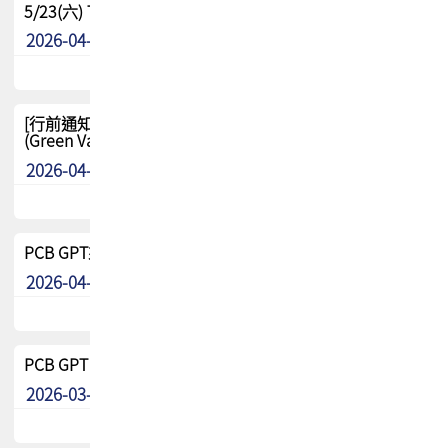
5/23(六) TPCA 2026 大陆高尔夫球联谊赛-苏州中兴
2026-04-29
其他
[行前通知-分組] 4/26(日) TPCA泰國高爾夫球聯誼賽
(Green Valley Country Club)
2026-04-23
其他
PCB GPT來了!! 試營運說明!!
2026-04-20
最新消息
PCB GPT 試營運活動!! 台灣會員專屬試用帳號 開放申請
2026-03-25
最新消息