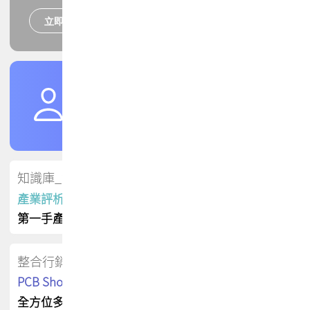
立即報名
培訓課程
加入TPCA會員
了解權益
會員專區
知識庫_會員專屬
產業評析報告
第一手產業資訊
整合行銷
PCB Shop 採購指南
全方位多元曝光方案